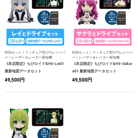
人気
カテゴリ
アウトレット
駐車監視機能 標準搭載
scroll
駐車監視セット
サポートカー用品
大口注文はこちら
特別セット｜フィギュア型GPSレシーバ
特別セット｜フィギュア型GPSレシーバ
ー｜レーザー＆レーダー探知機
ー｜レーザー＆レーダー探知機
《本店限定》ちびロイド&H6-Lei01
《本店限定》ちびロイド&H6-Sakur
最新地図データセット
a01 最新地図データセット
49,500円
49,500円