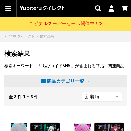
カテゴリで
キャン
関連
お問い
はじめての
探す
ペーン
サービス
合わせ
方へ
ユピテルスーパーセール開催中！
さがす
お買い物ガイド
開催中のキャンペーン
ログインする
Yupiteruダイレクト
検索結果
各種ご利用方法はこちら
製品登録や最新情報はこちら
ドライブレコーダーを比較して探す
レーダー探知機
Yupiteruダイレクトの商品を
セール
ドライブレコーダー
レーダー探知機
ホームロボット
検索結果
会員価格やポイントを利用してご購入頂けます
よくあるご質問
【8/17(月) 7:59ま
で】ユピテルスーパ
検索キーワード：「 ちびロイド&H6 」が含まれる商品・関連商品
ーセール開催
お問い合わせ前のご確認はこちら
GPSデータ更新のお申込はこちら
商品カテゴリ一覧
詳しくはこちら
新規会員登録をする
お問い合わせ
ゴルフ
WEB限定モデル
scroll
全
3
件
1 ~ 3
件
Yupiteruダイレクトに新規会員登録いただくと、
各種お問い合わせはこちら
ユピテル公式サイトはこちら
登録後すぐに使える1000ポイントをプレゼント
純正オプション
お役立ち情報・トピックス
スペアパーツ
ダイレクト
アイテム一覧
バーチャルストア