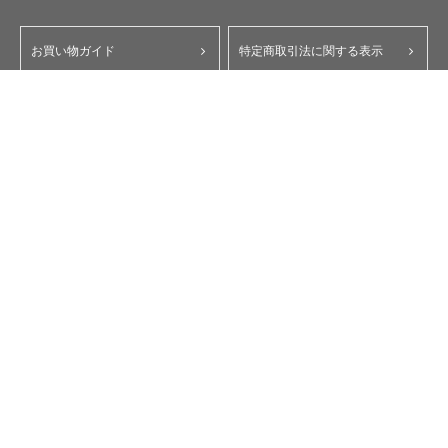
お買い物ガイド
特定商取引法に関する表示
ポイント・クーポンについて
個人情報保護方針
よくあるご質問
お問い合わせ
会員規約
コーポレートサイト
My Yupiteru
ity.クラブ
スペアパーツダイレクト