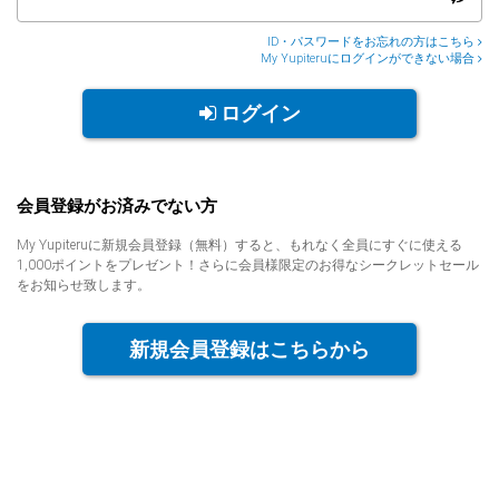
人気
カテゴリ
ID・パスワードをお忘れの方はこちら
My Yupiteruにログインができない場合
アウトレット
駐車監視機能 標準搭載
scroll
ログイン
駐車監視セット
サポートカー用品
大口注文はこちら
会員登録がお済みでない方
My Yupiteruに新規会員登録（無料）すると、もれなく全員にすぐに使える
1,000ポイントをプレゼント！さらに会員様限定のお得なシークレットセール
をお知らせ致します。
新規会員登録はこちらから