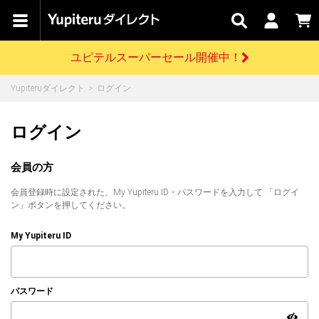
カテゴリで
キャン
関連
お問い
はじめての
探す
ペーン
サービス
合わせ
方へ
ユピテルスーパーセール開催中！
さがす
お買い物ガイド
開催中のキャンペーン
ログインする
Yupiteruダイレクト
ログイン
各種ご利用方法はこちら
製品登録や最新情報はこちら
ドライブレコーダーを比較して探す
レーダー探知機
Yupiteruダイレクトの商品を
セール
ドライブレコーダー
レーダー探知機
ホームロボット
ログイン
会員価格やポイントを利用してご購入頂けます
よくあるご質問
【8/17(月) 7:59ま
で】ユピテルスーパ
会員の方
ーセール開催
お問い合わせ前のご確認はこちら
GPSデータ更新のお申込はこちら
会員登録時に設定された、My Yupiteru ID・パスワードを入力して 「ログイ
詳しくはこちら
新規会員登録をする
ン」ボタンを押してください。
お問い合わせ
ゴルフ
WEB限定モデル
scroll
My Yupiteru ID
Yupiteruダイレクトに新規会員登録いただくと、
各種お問い合わせはこちら
ユピテル公式サイトはこちら
登録後すぐに使える1000ポイントをプレゼント
純正オプション
お役立ち情報・トピックス
スペアパーツ
パスワード
ダイレクト
アイテム一覧
バーチャルストア