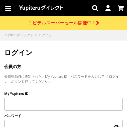
カテゴリで
キャン
関連
お問い
はじめての
探す
ペーン
サービス
合わせ
方へ
ユピテルスーパーセール開催中！
さがす
お買い物ガイド
開催中のキャンペーン
ログインする
Yupiteruダイレクト
ログイン
各種ご利用方法はこちら
製品登録や最新情報はこちら
ドライブレコーダーを比較して探す
レーダー探知機
Yupiteruダイレクトの商品を
セール
ドライブレコーダー
レーダー探知機
ホームロボット
ログイン
会員価格やポイントを利用してご購入頂けます
よくあるご質問
【8/17(月) 7:59ま
で】ユピテルスーパ
会員の方
ーセール開催
お問い合わせ前のご確認はこちら
GPSデータ更新のお申込はこちら
会員登録時に設定された、My Yupiteru ID・パスワードを入力して 「ログイ
詳しくはこちら
新規会員登録をする
ン」ボタンを押してください。
お問い合わせ
ゴルフ
WEB限定モデル
scroll
My Yupiteru ID
Yupiteruダイレクトに新規会員登録いただくと、
各種お問い合わせはこちら
ユピテル公式サイトはこちら
登録後すぐに使える1000ポイントをプレゼント
純正オプション
お役立ち情報・トピックス
スペアパーツ
パスワード
ダイレクト
アイテム一覧
バーチャルストア