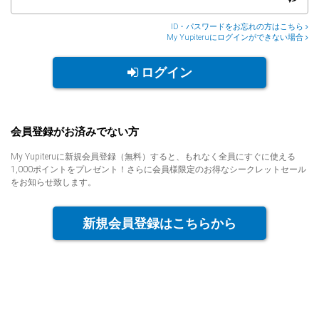
人気
カテゴリ
ID・パスワードをお忘れの方はこちら
My Yupiteruにログインができない場合
アウトレット
駐車監視機能 標準搭載
scroll
ログイン
駐車監視セット
サポートカー用品
大口注文はこちら
会員登録がお済みでない方
My Yupiteruに新規会員登録（無料）すると、もれなく全員にすぐに使える
1,000ポイントをプレゼント！さらに会員様限定のお得なシークレットセール
をお知らせ致します。
新規会員登録はこちらから