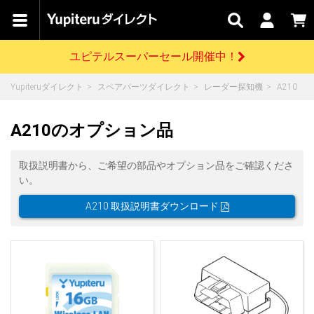
カテゴリで
キャン
関連
お問い
はじめての
探す
ペーン
サービス
合わせ
方へ
ユピテルスーパーセール開催中！
さがす
お買い物ガイド
開催中のキャンペーン
ログインする
Yupiteruダイレクト
スペアパーツダイレクト
レーダー探知機
A210
各種ご利用方法はこちら
製品登録や最新情報はこちら
ドライブレコーダーを比較して探す
レーダー探知機
Yupiteruダイレクトの商品を
セール
ドライブレコーダー
レーダー探知機
ホームロボット
A210のオプション品
会員価格やポイントを利用してご購入頂けます
よくあるご質問
【8/17(月) 7:59ま
で】ユピテルスーパ
取扱説明書から、ご希望の部品やオプション品をご確認くださ
ーセール開催
お問い合わせ前のご確認はこちら
GPSデータ更新のお申込はこちら
い。
詳しくはこちら
新規会員登録をする
A210 取扱説明書ダウンロード
お問い合わせ
ゴルフ
WEB限定モデル
scroll
Yupiteruダイレクトに新規会員登録いただくと、
各種お問い合わせはこちら
ユピテル公式サイトはこちら
登録後すぐに使える1000ポイントをプレゼント
純正オプション
お役立ち情報・トピックス
スペアパーツ
ダイレクト
アイテム一覧
バーチャルストア