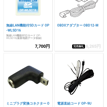
人気
カテゴリ
アウトレット
駐車監視機能 標準搭載
scroll
駐車監視セット
サポートカー用品
無線LAN機能付SDカード OP
OBDIIアダプター OBD12-M
-WLSD16
大口注文はこちら
無線LAN機能付SDカード OP-
WLSD16(最新地図データ収録)
7,700円
6,265円
完売御礼
ミニプラグ変換コネクター O
電源直結コード OP-9U