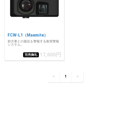
FCW-L1（Maemite）
前方車との接近を警報する衝突警報
システム。
17,600円
完売御礼
1