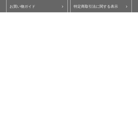
お買い物ガイド
特定商取引法に関する表示
ポイント・クーポンについて
個人情報保護方針
よくあるご質問
お問い合わせ
会員規約
コーポレートサイト
My Yupiteru
ity.クラブ
スペアパーツダイレクト