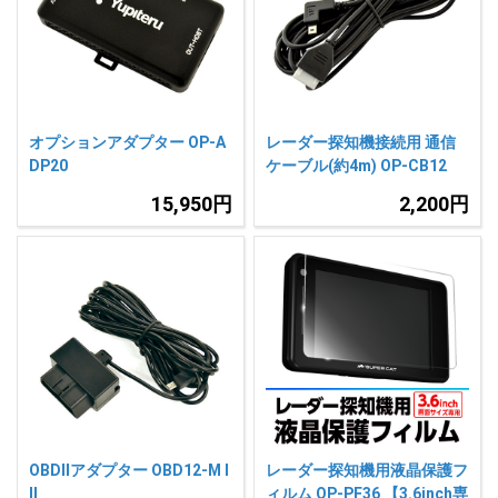
オプションアダプター OP-A
レーダー探知機接続用 通信
DP20
ケーブル(約4m) OP-CB12
15,950円
2,200円
OBDIIアダプター OBD12-M I
レーダー探知機用液晶保護フ
II
ィルム OP-PF36 【3.6inch専