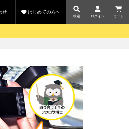
わせ
はじめての方へ
検索
ログイン
カート
さがす
お問い合わせ
規会員登録をする
各種お問い合わせはこちら
ユピテル公式サイトはこちら
キャンペーン
キャンペーン
ダイレクトに新規会員登録いただくと、
ーツを探す
人気モデル対象！乗
【毎日開催！】ア
りかえ応援サービス
トレットセール
える1000ポイントをプレゼント
ルフ
WEB限定モデル
開催中
詳しくはこちら
詳しくはこち
アウトレット
駐車監視機能 標準搭載
駐車監視セット
サポートカー用品
大口注文はこちら