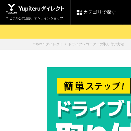
カテゴリで探す
ユピテル公式直販 | オンラインショップ
Yupiteruダイレクト
ドライブレコーダーの取り付け方法
お買い物ガイド
ログインする
各種ご利用方法はこちら
製品登録や最新情報はこちら
セール
Yupiteruダイレクト
ドライブレコーダーを比較して探す
【8/17(月) 7:59ま
レ
で】ユピテルスーパ
会員価格やポイントを利用して
ドライブレコーダー
レーダ
ーセール開催
詳しくはこちら
Yupite
スペアパーツ
ダイレクト
純正オプション品の
ご購入はこちら
アイテ