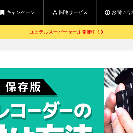
キャンペーン
関連サービス
お問い合
ユピテルスーパーセール開催中！
開催中のキャンペーン
よくあるご質問
新
お問い合わせ前のご確認はこちら
GPSデータ更新のお申込はこちら
セール告知
の商品を
Yupiteru
ーダー探知機を探す
【告知】水曜市は毎
ゴルフ商品を探す
純正スペアパ
週水曜開催！全品
ご購入頂けます
登録後すぐに使
ー探知機
ホームロボット
ゴ
5%OFFクーポンプレ
ゼント！
詳しくはこちら
Yupiteruメタバース
ruオリジナル
人気
カテゴリ
お役立ち情報・トピックス
ム一覧
バーチャルストア