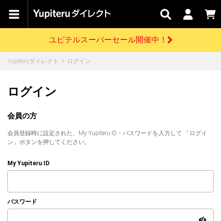
カテゴリで
キャン
関連
お問い
はじめての
探す
ペーン
サービス
合わせ
方へ
ユピテルスーパーセール開催中！
さがす
お買い物ガイド
開催中のキャンペーン
ログインする
Yupiteruダイレクト
ログイン
各種ご利用方法はこちら
製品登録や最新情報はこちら
ドライブレコーダーを比較して探す
レーダー探知機
Yupiteruダイレクトの商品を
セール
ドライブレコーダー
レーダー探知機
ホームロボット
ログイン
会員価格やポイントを利用してご購入頂けます
よくあるご質問
【8/17(月) 7:59ま
で】ユピテルスーパ
会員の方
ーセール開催
お問い合わせ前のご確認はこちら
GPSデータ更新のお申込はこちら
会員登録時に設定された、My Yupiteru ID・パスワードを入力して 「ログイ
詳しくはこちら
新規会員登録をする
ン」ボタンを押してください。
お問い合わせ
ゴルフ
WEB限定モデル
scroll
My Yupiteru ID
Yupiteruダイレクトに新規会員登録いただくと、
各種お問い合わせはこちら
ユピテル公式サイトはこちら
登録後すぐに使える1000ポイントをプレゼント
純正オプション
お役立ち情報・トピックス
スペアパーツ
パスワード
ダイレクト
アイテム一覧
バーチャルストア