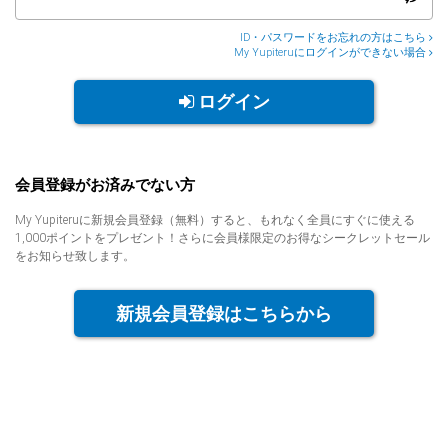
人気
カテゴリ
ID・パスワードをお忘れの方はこちら
My Yupiteruにログインができない場合
アウトレット
駐車監視機能 標準搭載
scroll
ログイン
駐車監視セット
サポートカー用品
大口注文はこちら
会員登録がお済みでない方
My Yupiteruに新規会員登録（無料）すると、もれなく全員にすぐに使える
1,000ポイントをプレゼント！さらに会員様限定のお得なシークレットセール
をお知らせ致します。
新規会員登録はこちらから