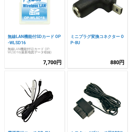
人気
カテゴリ
アウトレット
駐車監視機能 標準搭載
scroll
駐車監視セット
サポートカー用品
無線LAN機能付SDカード OP
ミニプラグ変換コネクター O
大口注文はこちら
-WLSD16
P-8U
無線LAN機能付SDカード OP-
WLSD16(最新地図データ収録)
7,700円
880円