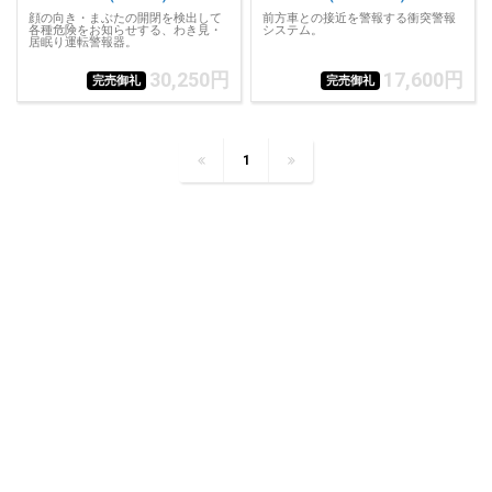
顔の向き・まぶたの開閉を検出して
前方車との接近を警報する衝突警報
各種危険をお知らせする、わき見・
システム。
居眠り運転警報器。
30,250円
17,600円
完売御礼
完売御礼
1