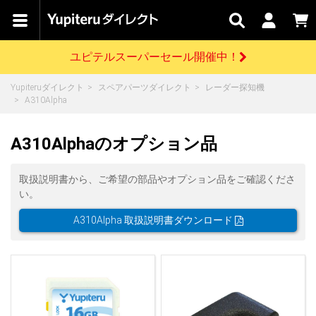
カテゴリで
キャン
関連
お問い
はじめての
探す
ペーン
サービス
合わせ
方へ
ユピテルスーパーセール開催中！
さがす
お買い物ガイド
開催中のキャンペーン
ログインする
Yupiteruダイレクト
スペアパーツダイレクト
レーダー探知機
各種ご利用方法はこちら
製品登録や最新情報はこちら
A310Alpha
ドライブレコーダーを比較して探す
レーダー探知機
Yupiteruダイレクトの商品を
セール
ドライブレコーダー
レーダー探知機
ホームロボット
会員価格やポイントを利用してご購入頂けます
A310Alphaのオプション品
よくあるご質問
【8/17(月) 7:59ま
で】ユピテルスーパ
ーセール開催
お問い合わせ前のご確認はこちら
GPSデータ更新のお申込はこちら
取扱説明書から、ご希望の部品やオプション品をご確認くださ
い。
詳しくはこちら
新規会員登録をする
A310Alpha 取扱説明書ダウンロード
お問い合わせ
ゴルフ
WEB限定モデル
scroll
Yupiteruダイレクトに新規会員登録いただくと、
各種お問い合わせはこちら
ユピテル公式サイトはこちら
登録後すぐに使える1000ポイントをプレゼント
純正オプション
お役立ち情報・トピックス
スペアパーツ
ダイレクト
アイテム一覧
バーチャルストア