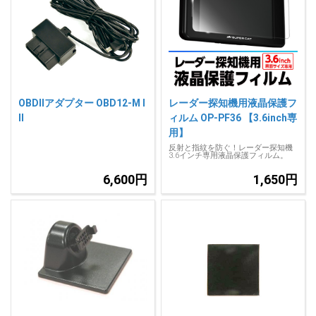
OBDIIアダプター OBD12-M I
レーダー探知機用液晶保護フ
II
ィルム OP-PF36 【3.6inch専
用】
反射と指紋を防ぐ！レーダー探知機
3.6インチ専用液晶保護フィルム。
6,600円
1,650円