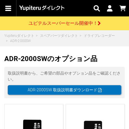
カテゴリで
キャン
関連
お問い
はじめての
探す
ペーン
サービス
合わせ
方へ
ユピテルスーパーセール開催中！
さがす
お買い物ガイド
開催中のキャンペーン
ログインする
Yupiteruダイレクト
スペアパーツダイレクト
ドライブレコーダー
各種ご利用方法はこちら
製品登録や最新情報はこちら
ADR-2000SW
ドライブレコーダーを比較して探す
レーダー探知機
Yupiteruダイレクトの商品を
セール
ドライブレコーダー
レーダー探知機
ホームロボット
会員価格やポイントを利用してご購入頂けます
ADR-2000SWのオプション品
よくあるご質問
【8/17(月) 7:59ま
で】ユピテルスーパ
ーセール開催
お問い合わせ前のご確認はこちら
GPSデータ更新のお申込はこちら
取扱説明書から、ご希望の部品やオプション品をご確認くださ
い。
詳しくはこちら
新規会員登録をする
ADR-2000SW 取扱説明書ダウンロード
お問い合わせ
ゴルフ
WEB限定モデル
scroll
Yupiteruダイレクトに新規会員登録いただくと、
各種お問い合わせはこちら
ユピテル公式サイトはこちら
登録後すぐに使える1000ポイントをプレゼント
純正オプション
お役立ち情報・トピックス
スペアパーツ
ダイレクト
アイテム一覧
バーチャルストア