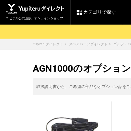
カテゴリで探す
ユピテル公式直販 | オンラインショップ
Yupiteruダイレクト
スペアパーツダイレクト
ゴルフ・バ
お買い物ガイド
ログインする
各種ご利用方法はこちら
製品登録や最新情報はこちら
セール
AGN1000のオプショ
Yupiteruダイレクト
ドライブレコーダーを比較して探す
【8/17(月) 7:59ま
レ
で】ユピテルスーパ
会員価格やポイントを利用して
ドライブレコーダー
レーダ
ーセール開催
取扱説明書から、ご希望の部品やオプション品をご
詳しくはこちら
Yupite
スペアパーツ
ダイレクト
純正オプション品の
ご購入はこちら
アイテ