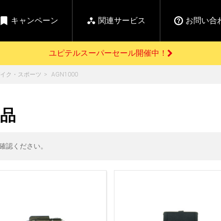
キャンペーン
関連サービス
お問い合
ユピテルスーパーセール開催中！
開催中のキャンペーン
イク・スポーツ
AGN1000
よくあるご質問
新
お問い合わせ前のご確認はこちら
GPSデータ更新のお申込はこちら
セール告知
ン品
の商品を
Yupiteru
ーダー探知機を探す
【告知】水曜市は毎
ゴルフ商品を探す
純正スペアパ
週水曜開催！全品
ご購入頂けます
登録後すぐに使
ー探知機
ホームロボット
ゴ
5%OFFクーポンプレ
確認ください。
ゼント！
詳しくはこちら
Yupiteruメタバース
ruオリジナル
人気
カテゴリ
お役立ち情報・トピックス
ム一覧
バーチャルストア