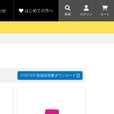
わせ
はじめての方へ
検索
ログイン
カート
さがす
お問い合わせ
規会員登録をする
各種お問い合わせはこちら
ユピテル公式サイトはこちら
キャンペーン
キャンペーン
ダイレクトに新規会員登録いただくと、
ーツを探す
人気モデル対象！乗
【毎日開催！】ア
りかえ応援サービス
トレットセール
える1000ポイントをプレゼント
ルフ
WEB限定モデル
開催中
AGN1000 取扱説明書ダウンロード
詳しくはこちら
詳しくはこち
アウトレット
駐車監視機能 標準搭載
駐車監視セット
サポートカー用品
大口注文はこちら