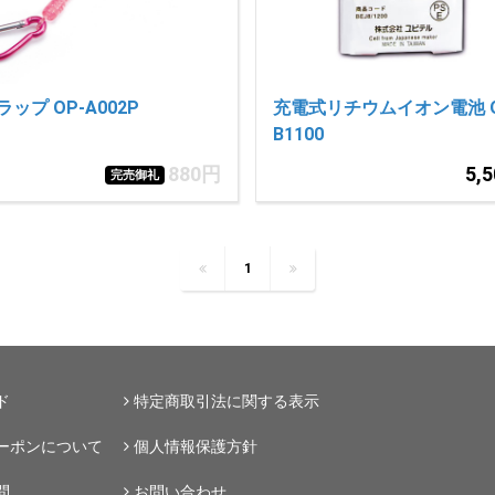
ップ OP-A002P
充電式リチウムイオン電池 O
B1100
880円
5,
完売御礼
1
ド
特定商取引法に関する表示
ーポンについて
個人情報保護方針
問
お問い合わせ