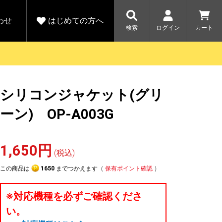
わせ
はじめての方へ
検索
ログイン
カート
さがす
お問い合わせ
規会員登録をする
シリコンジャケット(グリ
各種お問い合わせはこちら
ユピテル公式サイトはこちら
キャンペーン
キャンペーン
ーン) OP-A003G
ダイレクトに新規会員登録いただくと、
ーツを探す
人気モデル対象！乗
【毎日開催！】ア
える1000ポイントをプレゼント
りかえ応援サービス
トレットセール
ルフ
WEB限定モデル
開催中
1,650円
(税込)
詳しくはこちら
詳しくはこち
アウトレット
この商品は
1650
までつかえます（
保有ポイント確認
）
駐車監視機能 標準搭載
駐車監視セット
サポートカー用品
※対応機種を必ずご確認くださ
大口注文はこちら
い。