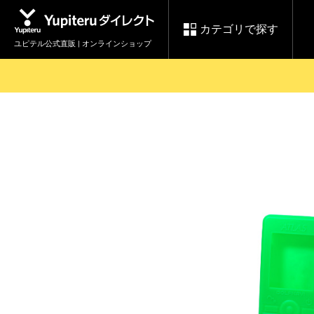
カテゴリで探す
ユピテル公式直販 | オンラインショップ
お買い物ガイド
ログインする
各種ご利用方法はこちら
製品登録や最新情報はこちら
セール
Yupiteruダイレクト
ドライブレコーダーを比較して探す
レ
【8/17(月) 7:59ま
会員価格やポイントを利用して
で】ユピテルスーパ
ドライブレコーダー
レーダ
ーセール開催
詳しくはこちら
Yupite
スペアパーツ
ダイレクト
純正オプション品の
ご購入はこちら
アイテ