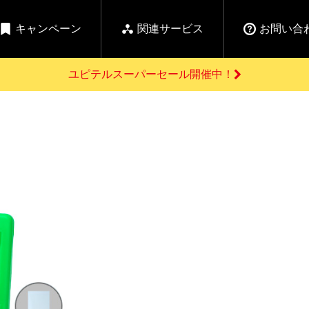
キャンペーン
関連サービス
お問い合
ユピテルスーパーセール開催中！
開催中のキャンペーン
よくあるご質問
新
お問い合わせ前のご確認はこちら
GPSデータ更新のお申込はこちら
セール告知
の商品を
Yupiteru
ーダー探知機を探す
ゴルフ商品を探す
純正スペアパ
【告知】水曜市は毎
ご購入頂けます
週水曜開催！全品
登録後すぐに使
ー探知機
ホームロボット
ゴ
5%OFFクーポンプレ
ゼント！
詳しくはこちら
Yupiteruメタバース
ruオリジナル
人気
カテゴリ
お役立ち情報・トピックス
ム一覧
バーチャルストア