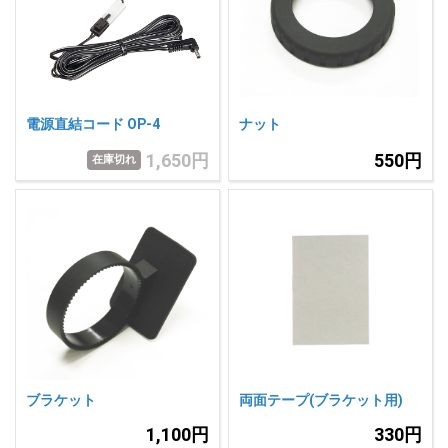
人気
カテゴリ
アウトレット
駐車監視機能 標準搭載
scroll
駐車監視セット
サポートカー用品
電源直結コード OP-4
ナット
大口注文はこちら
1,650円
550円
在庫切れ
ブラケット
両面テープ(ブラケット用)
1,100円
330円