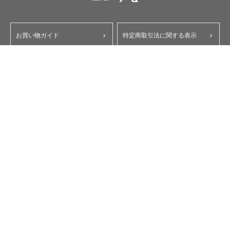
お買い物ガイド
特定商取引法に関する表示
ポイント・クーポンについて
個人情報保護方針
よくあるご質問
お問い合わせ
会員規約
コーポレートサイト
My Yupiteru
ity.クラブ
スペアパーツダイレクト