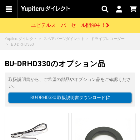
カテゴリで
キャン
関連
お問い
はじめての
探す
ペーン
サービス
合わせ
方へ
ユピテルスーパーセール開催中！
さがす
お買い物ガイド
開催中のキャンペーン
ログインする
Yupiteruダイレクト
スペアパーツダイレクト
ドライブレコーダー
各種ご利用方法はこちら
製品登録や最新情報はこちら
BU-DRHD330
ドライブレコーダーを比較して探す
レーダー探知機
Yupiteruダイレクトの商品を
セール
ドライブレコーダー
レーダー探知機
ホームロボット
会員価格やポイントを利用してご購入頂けます
BU-DRHD330のオプション品
よくあるご質問
【8/17(月) 7:59ま
で】ユピテルスーパ
ーセール開催
お問い合わせ前のご確認はこちら
GPSデータ更新のお申込はこちら
取扱説明書から、ご希望の部品やオプション品をご確認くださ
い。
詳しくはこちら
新規会員登録をする
BU-DRHD330 取扱説明書ダウンロード
お問い合わせ
ゴルフ
WEB限定モデル
scroll
Yupiteruダイレクトに新規会員登録いただくと、
各種お問い合わせはこちら
ユピテル公式サイトはこちら
登録後すぐに使える1000ポイントをプレゼント
純正オプション
お役立ち情報・トピックス
スペアパーツ
ダイレクト
アイテム一覧
バーチャルストア