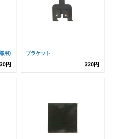
部用)
ブラケット
330円
330円