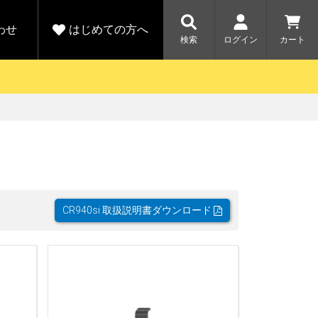
わせ
はじめての方へ
検索
ログイン
カート
さがす
お問い合わせ
規会員登録をする
各種お問い合わせはこちら
ユピテル公式サイトはこちら
キャンペーン
キャンペーン
ダイレクトに新規会員登録いただくと、
ーツを探す
人気モデル対象！乗
【毎日開催！】ア
りかえ応援サービス
トレットセール
える1000ポイントをプレゼント
ルフ
WEB限定モデル
開催中
CR940si 取扱説明書ダウンロード
詳しくはこちら
詳しくはこち
アウトレット
駐車監視機能 標準搭載
駐車監視セット
サポートカー用品
大口注文はこちら