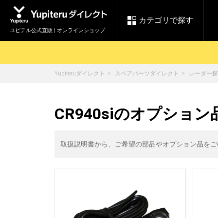
カテゴリで探す
ユピテル公式直販 | オンラインショップ
Yupiteruダイレクト
スペアパーツダイレクト
レーダー探
お買い物ガイド
ログインする
各種ご利用方法はこちら
製品登録や最新情報はこちら
セール
CR940siのオプション
Yupiteruダイレクト
ドライブレコーダーを比較して探す
【8/17(月) 7:59ま
レ
で】ユピテルスーパ
会員価格やポイントを利用して
ドライブレコーダー
レーダ
ーセール開催
取扱説明書から、ご希望の部品やオプション品をご
詳しくはこちら
Yupite
スペアパーツ
ダイレクト
純正オプション品の
ご購入はこちら
アイテ