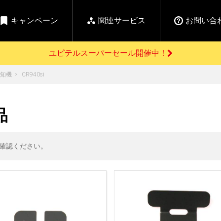
キャンペーン
関連サービス
お問い合
ユピテルスーパーセール開催中！
開催中のキャンペーン
知機
CR940si
よくあるご質問
新
お問い合わせ前のご確認はこちら
GPSデータ更新のお申込はこちら
セール告知
品
の商品を
Yupiteru
ーダー探知機を探す
【告知】水曜市は毎
ゴルフ商品を探す
純正スペアパ
週水曜開催！全品
ご購入頂けます
登録後すぐに使
ー探知機
ホームロボット
ゴ
5%OFFクーポンプレ
確認ください。
ゼント！
詳しくはこちら
Yupiteruメタバース
ruオリジナル
人気
カテゴリ
お役立ち情報・トピックス
ム一覧
バーチャルストア