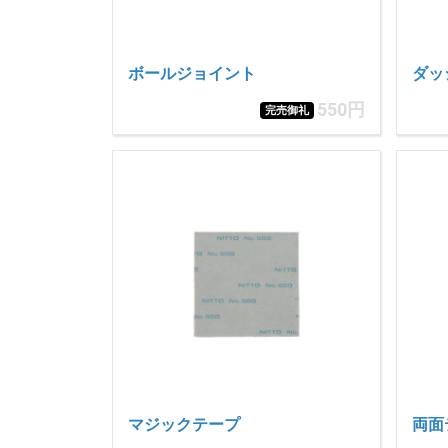
ボールジョイント
ダッ
550円
完売御礼
マジックテープ
両面