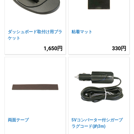
人気
カテゴリ
アウトレット
駐車監視機能 標準搭載
scroll
駐車監視セット
サポートカー用品
ダッシュボード取付け用ブラ
粘着マット
ケット
大口注文はこちら
1,650円
330円
両面テープ
5Vコンバーター付シガープ
ラグコード(約3m)