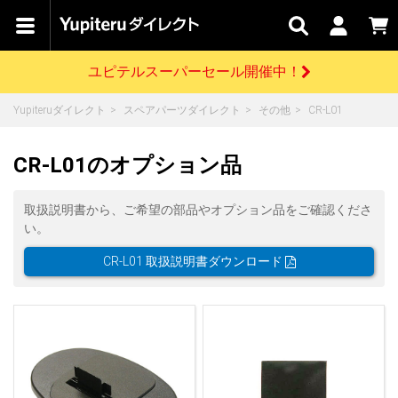
カテゴリで
キャン
関連
お問い
はじめての
探す
ペーン
サービス
合わせ
方へ
ユピテルスーパーセール開催中！
さがす
お買い物ガイド
開催中のキャンペーン
ログインする
Yupiteruダイレクト
スペアパーツダイレクト
その他
CR-L01
各種ご利用方法はこちら
製品登録や最新情報はこちら
ドライブレコーダーを比較して探す
レーダー探知機
Yupiteruダイレクトの商品を
セール
ドライブレコーダー
レーダー探知機
ホームロボット
CR-L01のオプション品
会員価格やポイントを利用してご購入頂けます
よくあるご質問
【8/17(月) 7:59ま
で】ユピテルスーパ
取扱説明書から、ご希望の部品やオプション品をご確認くださ
ーセール開催
お問い合わせ前のご確認はこちら
GPSデータ更新のお申込はこちら
い。
詳しくはこちら
新規会員登録をする
CR-L01 取扱説明書ダウンロード
お問い合わせ
ゴルフ
WEB限定モデル
scroll
Yupiteruダイレクトに新規会員登録いただくと、
各種お問い合わせはこちら
ユピテル公式サイトはこちら
登録後すぐに使える1000ポイントをプレゼント
純正オプション
お役立ち情報・トピックス
スペアパーツ
ダイレクト
アイテム一覧
バーチャルストア