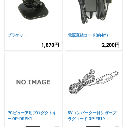
人気
カテゴリ
アウトレット
駐車監視機能 標準搭載
scroll
駐車監視セット
サポートカー用品
ブラケット
電源直結コード(約4m)
大口注文はこちら
1,870円
2,200円
PCビューア用プロダクトキ
5Vコンバーター付シガープ
ー OP-DRPK1
ラグコード OP-E819