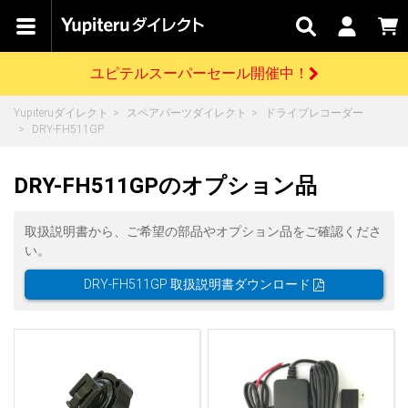
カテゴリで
キャン
関連
お問い
はじめての
探す
ペーン
サービス
合わせ
方へ
ユピテルスーパーセール開催中！
さがす
お買い物ガイド
開催中のキャンペーン
ログインする
Yupiteruダイレクト
スペアパーツダイレクト
ドライブレコーダー
各種ご利用方法はこちら
製品登録や最新情報はこちら
DRY-FH511GP
ドライブレコーダーを比較して探す
レーダー探知機
Yupiteruダイレクトの商品を
セール
ドライブレコーダー
レーダー探知機
ホームロボット
会員価格やポイントを利用してご購入頂けます
DRY-FH511GPのオプション品
よくあるご質問
【8/17(月) 7:59ま
で】ユピテルスーパ
ーセール開催
お問い合わせ前のご確認はこちら
GPSデータ更新のお申込はこちら
取扱説明書から、ご希望の部品やオプション品をご確認くださ
い。
詳しくはこちら
新規会員登録をする
DRY-FH511GP 取扱説明書ダウンロード
お問い合わせ
ゴルフ
WEB限定モデル
scroll
Yupiteruダイレクトに新規会員登録いただくと、
各種お問い合わせはこちら
ユピテル公式サイトはこちら
登録後すぐに使える1000ポイントをプレゼント
純正オプション
お役立ち情報・トピックス
スペアパーツ
ダイレクト
アイテム一覧
バーチャルストア