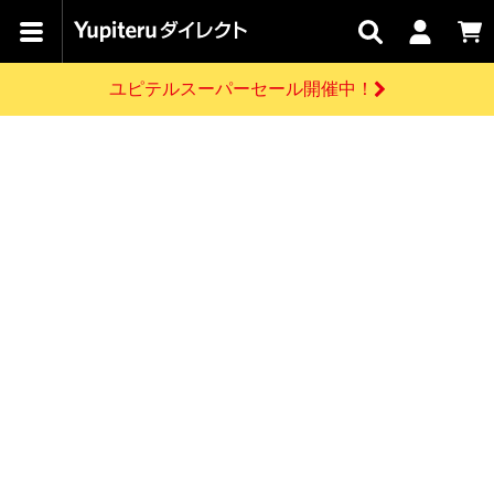
カテゴリで
キャン
関連
お問い
はじめての
探す
ペーン
サービス
合わせ
方へ
ユピテルスーパーセール開催中！
さがす
お買い物ガイド
開催中のキャンペーン
ログインする
各種ご利用方法はこちら
製品登録や最新情報はこちら
ドライブレコーダーを比較して探す
レーダー探知機
Yupiteruダイレクトの商品を
セール
ドライブレコーダー
レーダー探知機
ホームロボット
会員価格やポイントを利用してご購入頂けます
よくあるご質問
【8/17(月) 7:59ま
で】ユピテルスーパ
お問い合わせ前のご確認はこちら
ーセール開催
GPSデータ更新のお申込はこちら
新規会員登録をする
詳しくはこちら
お問い合わせ
ゴルフ
WEB限定モデル
scroll
Yupiteruダイレクトに新規会員登録いただくと、
各種お問い合わせはこちら
ユピテル公式サイトはこちら
登録後すぐに使える1000ポイントをプレゼント
純正オプション
お役立ち情報・トピックス
スペアパーツ
ダイレクト
アイテム一覧
バーチャルストア