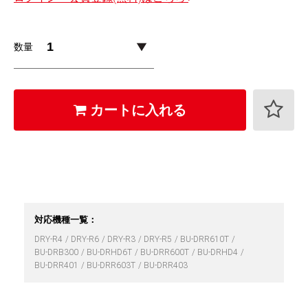
数量
カートに入れる
対応機種一覧：
DRY-R4
DRY-R6
DRY-R3
DRY-R5
BU-DRR610T
BU-DRB300
BU-DRHD6T
BU-DRR600T
BU-DRHD4
BU-DRR401
BU-DRR603T
BU-DRR403