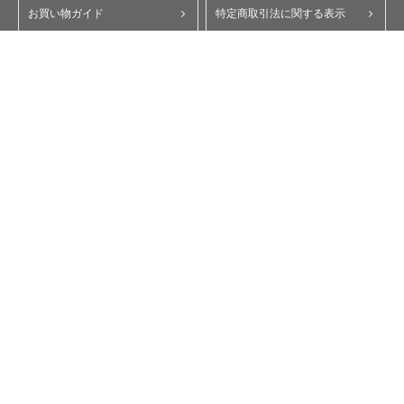
お買い物ガイド
特定商取引法に関する表示
ポイント・クーポンについて
個人情報保護方針
よくあるご質問
お問い合わせ
会員規約
コーポレートサイト
My Yupiteru
ity.クラブ
スペアパーツダイレクト
Copyright © Yupiteru Corporation. All Rights Reserved.