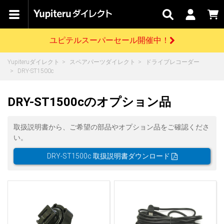
カテゴリで
キャン
関連
お問い
はじめての
探す
ペーン
サービス
合わせ
方へ
ユピテルスーパーセール開催中！
さがす
お買い物ガイド
開催中のキャンペーン
ログインする
Yupiteruダイレクト
スペアパーツダイレクト
ドライブレコーダー
各種ご利用方法はこちら
製品登録や最新情報はこちら
DRY-ST1500c
ドライブレコーダーを比較して探す
レーダー探知機
Yupiteruダイレクトの商品を
セール
ドライブレコーダー
レーダー探知機
ホームロボット
会員価格やポイントを利用してご購入頂けます
DRY-ST1500cのオプション品
よくあるご質問
【8/17(月) 7:59ま
で】ユピテルスーパ
ーセール開催
お問い合わせ前のご確認はこちら
GPSデータ更新のお申込はこちら
取扱説明書から、ご希望の部品やオプション品をご確認くださ
い。
詳しくはこちら
新規会員登録をする
DRY-ST1500c 取扱説明書ダウンロード
お問い合わせ
ゴルフ
WEB限定モデル
scroll
Yupiteruダイレクトに新規会員登録いただくと、
各種お問い合わせはこちら
ユピテル公式サイトはこちら
登録後すぐに使える1000ポイントをプレゼント
純正オプション
お役立ち情報・トピックス
スペアパーツ
ダイレクト
アイテム一覧
バーチャルストア