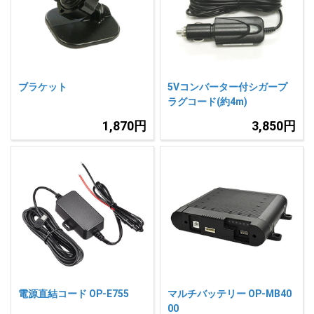
人気
カテゴリ
アウトレット
駐車監視機能 標準搭載
scroll
駐車監視セット
サポートカー用品
ブラケット
5Vコンバーター付シガープ
大口注文はこちら
ラグコード(約4m)
1,870円
3,850円
電源直結コード OP-E755
マルチバッテリー OP-MB40
00