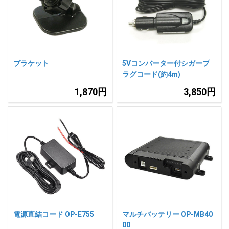
人気
カテゴリ
アウトレット
駐車監視機能 標準搭載
scroll
駐車監視セット
サポートカー用品
ブラケット
5Vコンバーター付シガープ
大口注文はこちら
ラグコード(約4m)
1,870円
3,850円
電源直結コード OP-E755
マルチバッテリー OP-MB40
00