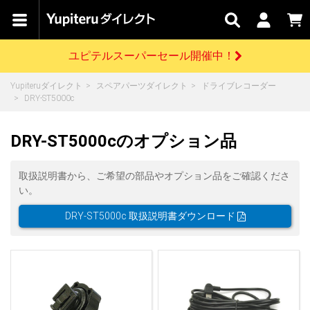
カテゴリで
キャン
関連
お問い
はじめての
探す
ペーン
サービス
合わせ
方へ
ユピテルスーパーセール開催中！
さがす
お買い物ガイド
開催中のキャンペーン
ログインする
Yupiteruダイレクト
スペアパーツダイレクト
ドライブレコーダー
各種ご利用方法はこちら
製品登録や最新情報はこちら
DRY-ST5000c
ドライブレコーダーを比較して探す
レーダー探知機
Yupiteruダイレクトの商品を
セール
ドライブレコーダー
レーダー探知機
ホームロボット
会員価格やポイントを利用してご購入頂けます
DRY-ST5000cのオプション品
よくあるご質問
【8/17(月) 7:59ま
で】ユピテルスーパ
ーセール開催
お問い合わせ前のご確認はこちら
GPSデータ更新のお申込はこちら
取扱説明書から、ご希望の部品やオプション品をご確認くださ
い。
詳しくはこちら
新規会員登録をする
DRY-ST5000c 取扱説明書ダウンロード
お問い合わせ
ゴルフ
WEB限定モデル
scroll
Yupiteruダイレクトに新規会員登録いただくと、
各種お問い合わせはこちら
ユピテル公式サイトはこちら
登録後すぐに使える1000ポイントをプレゼント
純正オプション
お役立ち情報・トピックス
スペアパーツ
ダイレクト
アイテム一覧
バーチャルストア