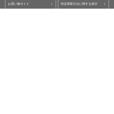
お買い物ガイド
特定商取引法に関する表示
ポイント・クーポンについて
個人情報保護方針
よくあるご質問
お問い合わせ
会員規約
コーポレートサイト
My Yupiteru
ity.クラブ
スペアパーツダイレクト
Copyright © Yupiteru Corporation. All Rights Reserved.