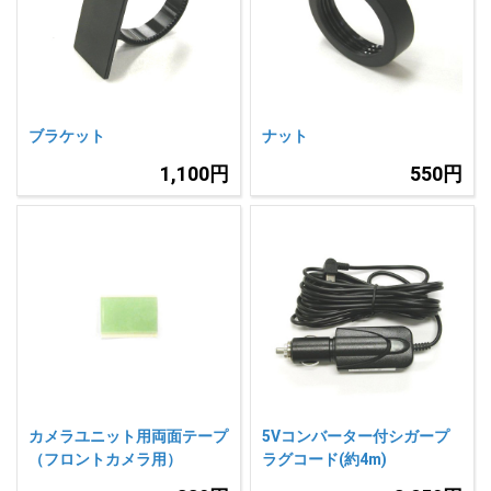
人気
カテゴリ
アウトレット
駐車監視機能 標準搭載
scroll
駐車監視セット
サポートカー用品
ブラケット
ナット
大口注文はこちら
1,100円
550円
カメラユニット用両面テープ
5Vコンバーター付シガープ
（フロントカメラ用）
ラグコード(約4m)