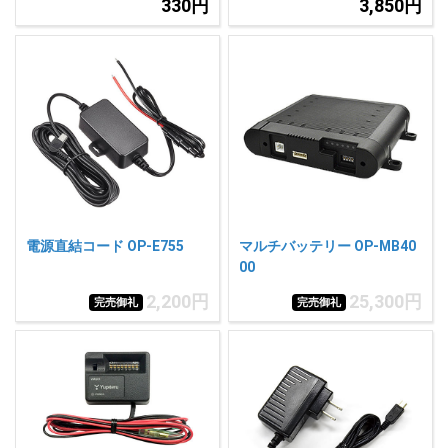
330円
3,850円
電源直結コード OP-E755
マルチバッテリー OP-MB40
00
2,200円
25,300円
完売御礼
完売御礼