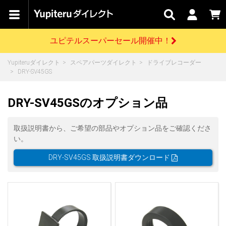
カテゴリで
キャン
関連
お問い
はじめての
探す
ペーン
サービス
合わせ
方へ
ユピテルスーパーセール開催中！
さがす
お買い物ガイド
開催中のキャンペーン
ログインする
Yupiteruダイレクト
スペアパーツダイレクト
ドライブレコーダー
各種ご利用方法はこちら
製品登録や最新情報はこちら
DRY-SV45GS
ドライブレコーダーを比較して探す
レーダー探知機
Yupiteruダイレクトの商品を
セール
ドライブレコーダー
レーダー探知機
ホームロボット
会員価格やポイントを利用してご購入頂けます
DRY-SV45GSのオプション品
よくあるご質問
【8/17(月) 7:59ま
で】ユピテルスーパ
ーセール開催
お問い合わせ前のご確認はこちら
GPSデータ更新のお申込はこちら
取扱説明書から、ご希望の部品やオプション品をご確認くださ
い。
詳しくはこちら
新規会員登録をする
DRY-SV45GS 取扱説明書ダウンロード
お問い合わせ
ゴルフ
WEB限定モデル
scroll
Yupiteruダイレクトに新規会員登録いただくと、
各種お問い合わせはこちら
ユピテル公式サイトはこちら
登録後すぐに使える1000ポイントをプレゼント
純正オプション
お役立ち情報・トピックス
スペアパーツ
ダイレクト
アイテム一覧
バーチャルストア