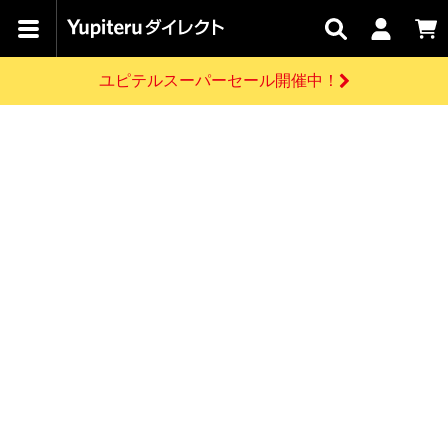
カテゴリで
キャン
関連
お問い
はじめての
探す
ペーン
サービス
合わせ
方へ
ユピテルスーパーセール開催中！
さがす
お買い物ガイド
開催中のキャンペーン
ログインする
各種ご利用方法はこちら
製品登録や最新情報はこちら
ドライブレコーダーを比較して探す
レーダー探知機
Yupiteruダイレクトの商品を
セール
ドライブレコーダー
レーダー探知機
ホームロボット
会員価格やポイントを利用してご購入頂けます
よくあるご質問
【8/17(月) 7:59ま
で】ユピテルスーパ
お問い合わせ前のご確認はこちら
ーセール開催
GPSデータ更新のお申込はこちら
新規会員登録をする
詳しくはこちら
お問い合わせ
ゴルフ
WEB限定モデル
scroll
Yupiteruダイレクトに新規会員登録いただくと、
各種お問い合わせはこちら
ユピテル公式サイトはこちら
登録後すぐに使える1000ポイントをプレゼント
純正オプション
お役立ち情報・トピックス
スペアパーツ
ダイレクト
アイテム一覧
バーチャルストア