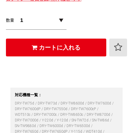
数量
カートに入れる
対応機種一覧：
DRY-TW75d
DRY-TW73d
DRY-TW8600d
DRY-TW7600d
DRY-TW7600dP
DRY-TW7550d
DRY-TW7600cP
WDT510c
DRY-TW7000c
DRY-TW8650c
DRY-TW8700d
DRY-TW7000d
Y-220d
Y-120d
SN-TW72d
SN-TW86d
SN-TW9880d
DRY-TW6000d
DRY-TW6500d
DRY-TW7650d
DRY-TW7650dP
Y-115d
WDT410d