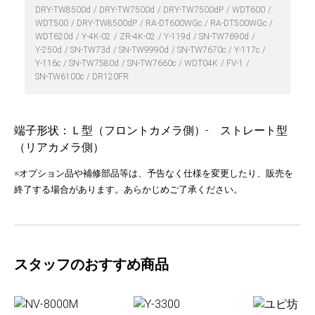
DRY-TW8500d
DRY-TW7500d
DRY-TW7500dP
WDT600
WDT500
DRY-TW8500dP
RA-DT600WGc
RA-DT500WGc
WDT620d
Y-4K-02
ZR-4K-02
Y-119d
SN-TW7690d
Y-250d
SN-TW73d
SN-TW9990d
SN-TW7670c
Y-117c
Y-116c
SN-TW7580d
SN-TW7660c
WDT04K
FV-1
SN-TW6100c
DR120FR
端子形状：Ｌ型（フロントカメラ側）- ストレート型
（リアカメラ側）
※オプション品や補修部品等は、予告なく仕様を変更したり、販売を
終了する場合があります。あらかじめご了承ください。
スタッフのおすすめ商品