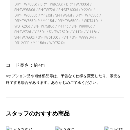
DRY-TW7000c
DRY-TW8650c
DRY-TW7000d
SN-TW9880d
SN-TW72d
SN-ST5600d
Y-220d
DRY-TW6000d
Y-120d
SN-TW86d
DRY-TW7650d
DRY-TW7650dP
Y-115d
DRY-TW6500d
WDT410d
WDT620d
SN-TW7580d
Y-114c
SN-TW9990d
SN-TW73d
Y-250d
SN-TW7670c
Y-117c
Y-116c
SN-TW7660c
SN-TW6100c
FV-1
SN-TW9990M
DR120FR
Y-115ds
WDT520c
コード長さ：約4m
※オプション品や補修部品等は、予告なく仕様を変更したり、販売を
終了する場合があります。あらかじめご了承ください。
スタッフのおすすめ商品