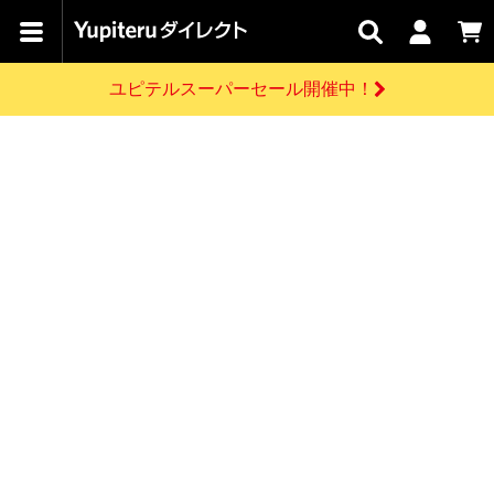
カテゴリで
キャン
関連
お問い
はじめての
探す
ペーン
サービス
合わせ
方へ
ユピテルスーパーセール開催中！
さがす
お買い物ガイド
開催中のキャンペーン
ログインする
各種ご利用方法はこちら
製品登録や最新情報はこちら
ドライブレコーダーを比較して探す
レーダー探知機
Yupiteruダイレクトの商品を
セール
ドライブレコーダー
レーダー探知機
ホームロボット
会員価格やポイントを利用してご購入頂けます
よくあるご質問
【8/17(月) 7:59ま
で】ユピテルスーパ
お問い合わせ前のご確認はこちら
ーセール開催
GPSデータ更新のお申込はこちら
新規会員登録をする
詳しくはこちら
お問い合わせ
ゴルフ
WEB限定モデル
scroll
Yupiteruダイレクトに新規会員登録いただくと、
各種お問い合わせはこちら
ユピテル公式サイトはこちら
登録後すぐに使える1000ポイントをプレゼント
純正オプション
お役立ち情報・トピックス
スペアパーツ
ダイレクト
アイテム一覧
バーチャルストア