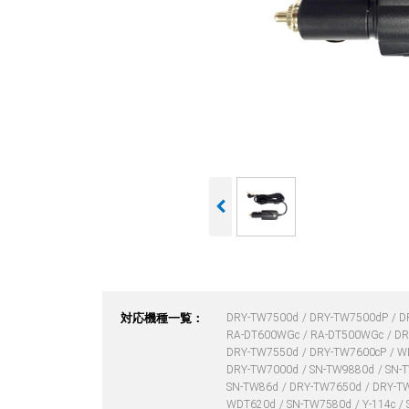
対応機種一覧：
DRY-TW7500d
DRY-TW7500dP
D
RA-DT600WGc
RA-DT500WGc
DR
DRY-TW7550d
DRY-TW7600cP
W
DRY-TW7000d
SN-TW9880d
SN-
SN-TW86d
DRY-TW7650d
DRY-T
WDT620d
SN-TW7580d
Y-114c