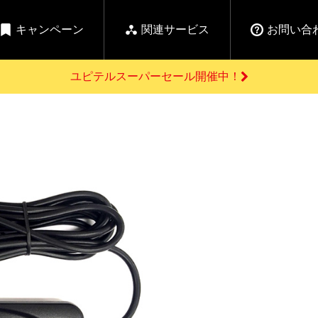
キャンペーン
関連サービス
お問い合
ユピテルスーパーセール開催中！
開催中のキャンペーン
よくあるご質問
新
お問い合わせ前のご確認はこちら
GPSデータ更新のお申込はこちら
セール告知
の商品を
Yupiteru
ーダー探知機を探す
ゴルフ商品を探す
純正スペアパ
【告知】水曜市は毎
ご購入頂けます
週水曜開催！全品
登録後すぐに使
ー探知機
ホームロボット
ゴ
5%OFFクーポンプレ
ゼント！
詳しくはこちら
Yupiteruメタバース
ruオリジナル
人気
カテゴリ
お役立ち情報・トピックス
ム一覧
バーチャルストア