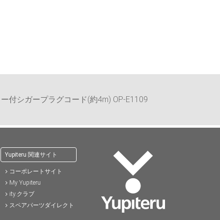
)
57,200円(税込)
37,400円(税込)
41,8
ー付シガープラグコード(約4m) OP-E1109
Yupiteru 関連サイト
コーポレートサイト
My Yupiteru
ity.クラブ
スペアパーツダイレクト