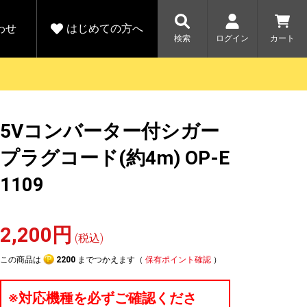
わせ
はじめての方へ
検索
ログイン
カート
さがす
お問い合わせ
規会員登録をする
5Vコンバーター付シガー
各種お問い合わせはこちら
ユピテル公式サイトはこちら
キャンペーン
キャンペーン
プラグコード(約4m) OP-E
ダイレクトに新規会員登録いただくと、
ーツを探す
人気モデル対象！乗
【毎日開催！】ア
1109
える1000ポイントをプレゼント
りかえ応援サービス
トレットセール
ルフ
WEB限定モデル
開催中
詳しくはこちら
詳しくはこち
アウトレット
2,200円
(税込)
駐車監視機能 標準搭載
この商品は
2200
までつかえます（
保有ポイント確認
）
駐車監視セット
サポートカー用品
大口注文はこちら
※対応機種を必ずご確認くださ