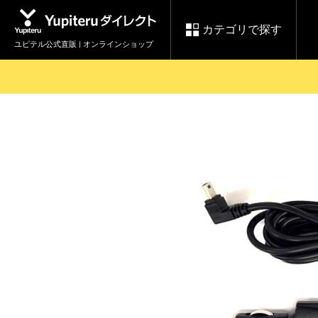
カテゴリで探す
ユピテル公式直販 | オンラインショップ
お買い物ガイド
ログインする
各種ご利用方法はこちら
製品登録や最新情報はこちら
セール
Yupiteruダイレクト
ドライブレコーダーを比較して探す
レ
【8/17(月) 7:59ま
会員価格やポイントを利用して
で】ユピテルスーパ
ドライブレコーダー
レーダ
ーセール開催
詳しくはこちら
Yupite
スペアパーツ
ダイレクト
純正オプション品の
ご購入はこちら
アイテ