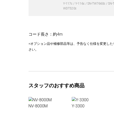
Y-117c
Y-116c
SN-TW7660c
SN-
WDT520c
コード長さ：約4m
※オプション品や補修部品等は、予告なく仕様を変更した
さい。
スタッフのおすすめ商品
NV-8000M
Y-3300