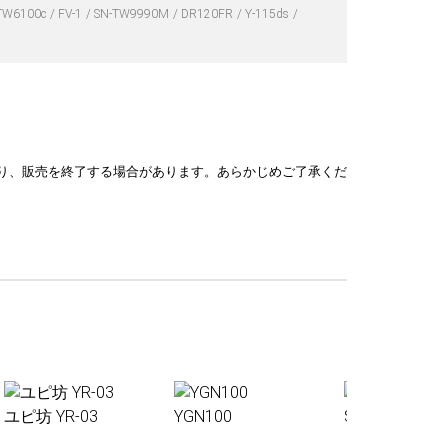
TW6100c
FV-1
SN-TW9990M
DR120FR
Y-115ds
り、販売を終了する場合があります。あらかじめご了承くだ
ユピ坊 YR-03
YGN100
Sakura01