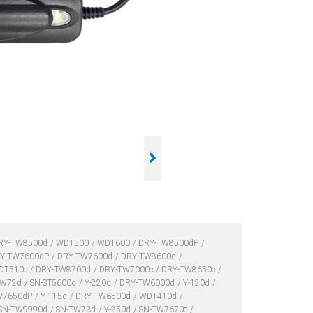
RY-TW8500d
WDT500
WDT600
DRY-TW8500dP
Y-TW7600dP
DRY-TW7600d
DRY-TW8600d
DT510c
DRY-TW8700d
DRY-TW7000c
DRY-TW8650c
TW72d
SN-ST5600d
Y-220d
DRY-TW6000d
Y-120d
W7650dP
Y-115d
DRY-TW6500d
WDT410d
SN-TW9990d
SN-TW73d
Y-250d
SN-TW7670c