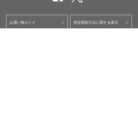
お買い物ガイド
特定商取引法に関する表示
ポイント・クーポンについて
個人情報保護方針
よくあるご質問
お問い合わせ
会員規約
コーポレートサイト
My Yupiteru
ity.クラブ
スペアパーツダイレクト