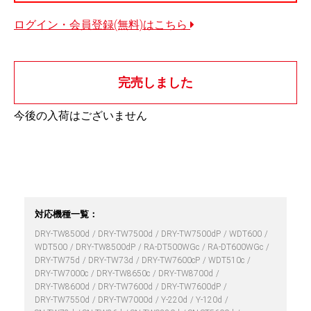
ログイン・会員登録(無料)はこちら
完売しました
今後の入荷はございません
対応機種一覧：
DRY-TW8500d
DRY-TW7500d
DRY-TW7500dP
WDT600
WDT500
DRY-TW8500dP
RA-DT500WGc
RA-DT600WGc
DRY-TW75d
DRY-TW73d
DRY-TW7600cP
WDT510c
DRY-TW7000c
DRY-TW8650c
DRY-TW8700d
DRY-TW8600d
DRY-TW7600d
DRY-TW7600dP
DRY-TW7550d
DRY-TW7000d
Y-220d
Y-120d