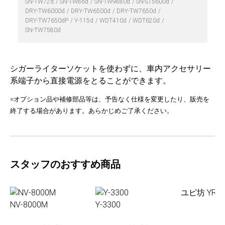
SN-TW72d
SN-TW86d
SN-TW9880d
SN-ST5600d
DRY-TW6000d
DRY-TW6500d
DRY-TW7650d
DRY-TW7650dP
Y-115d
WDT410d
WDT620d
SN-TW7580d
シガーライターソケットを使わずに、車内アクセサリー
系端子から直接電源をとることができます。
※オプション品や補修部品等は、予告なく仕様を変更したり、販売を
終了する場合があります。あらかじめご了承ください。
スタッフのおすすめ商品
ユピ坊 YR-0
NV-8000M
Y-3300