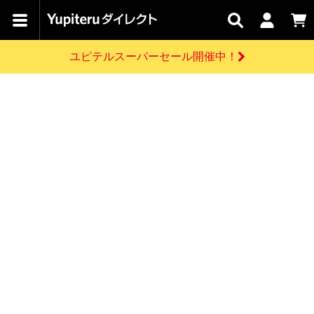
カテゴリで
キャン
関連
お問い
はじめての
探す
ペーン
サービス
合わせ
方へ
ユピテルスーパーセール開催中！
さがす
お買い物ガイド
開催中のキャンペーン
ログインする
各種ご利用方法はこちら
製品登録や最新情報はこちら
ドライブレコーダーを比較して探す
レーダー探知機
Yupiteruダイレクトの商品を
セール
ドライブレコーダー
レーダー探知機
ホームロボット
会員価格やポイントを利用してご購入頂けます
よくあるご質問
【8/17(月) 7:59ま
で】ユピテルスーパ
お問い合わせ前のご確認はこちら
ーセール開催
GPSデータ更新のお申込はこちら
新規会員登録をする
詳しくはこちら
お問い合わせ
ゴルフ
WEB限定モデル
scroll
Yupiteruダイレクトに新規会員登録いただくと、
各種お問い合わせはこちら
ユピテル公式サイトはこちら
登録後すぐに使える1000ポイントをプレゼント
純正オプション
お役立ち情報・トピックス
スペアパーツ
ダイレクト
アイテム一覧
バーチャルストア