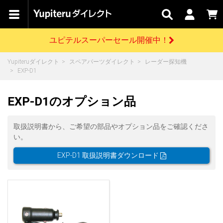
カテゴリで
キャン
関連
お問い
はじめての
探す
ペーン
サービス
合わせ
方へ
ユピテルスーパーセール開催中！
さがす
お買い物ガイド
開催中のキャンペーン
ログインする
Yupiteruダイレクト
スペアパーツダイレクト
レーダー探知機
各種ご利用方法はこちら
製品登録や最新情報はこちら
EXP-D1
ドライブレコーダーを比較して探す
レーダー探知機
Yupiteruダイレクトの商品を
セール
ドライブレコーダー
レーダー探知機
ホームロボット
会員価格やポイントを利用してご購入頂けます
EXP-D1のオプション品
よくあるご質問
【8/17(月) 7:59ま
で】ユピテルスーパ
ーセール開催
お問い合わせ前のご確認はこちら
GPSデータ更新のお申込はこちら
取扱説明書から、ご希望の部品やオプション品をご確認くださ
い。
詳しくはこちら
新規会員登録をする
EXP-D1 取扱説明書ダウンロード
お問い合わせ
ゴルフ
WEB限定モデル
scroll
Yupiteruダイレクトに新規会員登録いただくと、
各種お問い合わせはこちら
ユピテル公式サイトはこちら
登録後すぐに使える1000ポイントをプレゼント
純正オプション
お役立ち情報・トピックス
スペアパーツ
ダイレクト
アイテム一覧
バーチャルストア