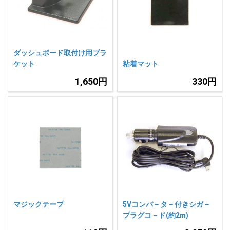
人気
カテゴリ
アウトレット
駐車監視機能 標準搭載
scroll
駐車監視セット
サポートカー用品
ダッシュボード取付け用ブラ
ケット
粘着マット
大口注文はこちら
1,650円
330円
マジックテープ
5Vコンバ－タ－付きシガ－
プラグコ－ド(約2m)