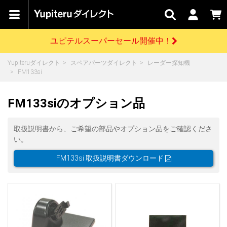
カテゴリで
キャン
関連
お問い
はじめての
探す
ペーン
サービス
合わせ
方へ
ユピテルスーパーセール開催中！
さがす
お買い物ガイド
開催中のキャンペーン
ログインする
Yupiteruダイレクト
スペアパーツダイレクト
レーダー探知機
各種ご利用方法はこちら
製品登録や最新情報はこちら
FM133si
ドライブレコーダーを比較して探す
レーダー探知機
Yupiteruダイレクトの商品を
セール
ドライブレコーダー
レーダー探知機
ホームロボット
会員価格やポイントを利用してご購入頂けます
FM133siのオプション品
よくあるご質問
【8/17(月) 7:59ま
で】ユピテルスーパ
ーセール開催
お問い合わせ前のご確認はこちら
GPSデータ更新のお申込はこちら
取扱説明書から、ご希望の部品やオプション品をご確認くださ
い。
詳しくはこちら
新規会員登録をする
FM133si 取扱説明書ダウンロード
お問い合わせ
ゴルフ
WEB限定モデル
scroll
Yupiteruダイレクトに新規会員登録いただくと、
各種お問い合わせはこちら
ユピテル公式サイトはこちら
登録後すぐに使える1000ポイントをプレゼント
純正オプション
お役立ち情報・トピックス
スペアパーツ
ダイレクト
アイテム一覧
バーチャルストア