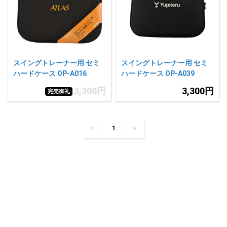
人気
カテゴリ
アウトレット
駐車監視機能 標準搭載
scroll
駐車監視セット
サポートカー用品
スイングトレーナー用 セミ
スイングトレーナー用 セミ
大口注文はこちら
ハードケース OP-A016
ハードケース OP-A039
3,300円
3,300円
完売御礼
1