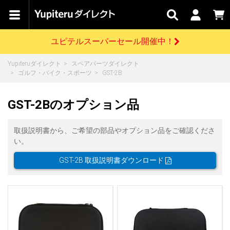
カテゴリで
キャン
関連
お問い
はじめての
探す
ペーン
サービス
合わせ
方へ
ユピテルスーパーセール開催中！
さがす
お買い物ガイド
開催中のキャンペーン
ログインする
Yupiteruダイレクト
スペアパーツダイレクト
各種ご利用方法はこちら
製品登録や最新情報はこちら
ゴルフ・バイク・スポーツ
GST-2B
ドライブレコーダーを比較して探す
レーダー探知機
Yupiteruダイレクトの商品を
セール
ドライブレコーダー
レーダー探知機
ホームロボット
会員価格やポイントを利用してご購入頂けます
GST-2Bのオプション品
よくあるご質問
【8/17(月) 7:59ま
で】ユピテルスーパ
ーセール開催
お問い合わせ前のご確認はこちら
GPSデータ更新のお申込はこちら
取扱説明書から、ご希望の部品やオプション品をご確認くださ
い。
詳しくはこちら
新規会員登録をする
GST-2B 取扱説明書ダウンロード
お問い合わせ
ゴルフ
WEB限定モデル
scroll
Yupiteruダイレクトに新規会員登録いただくと、
各種お問い合わせはこちら
ユピテル公式サイトはこちら
登録後すぐに使える1000ポイントをプレゼント
純正オプション
お役立ち情報・トピックス
スペアパーツ
ダイレクト
アイテム一覧
バーチャルストア