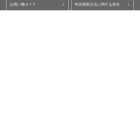
お買い物ガイド
特定商取引法に関する表示
ポイント・クーポンについて
個人情報保護方針
よくあるご質問
お問い合わせ
会員規約
コーポレートサイト
My Yupiteru
ity.クラブ
スペアパーツダイレクト
Copyright © Yupiteru Corporation. All Rights Reserved.