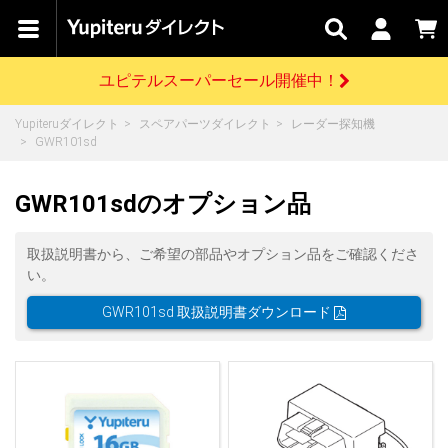
カテゴリで
キャン
関連
お問い
はじめての
探す
ペーン
サービス
合わせ
方へ
ユピテルスーパーセール開催中！
さがす
お買い物ガイド
開催中のキャンペーン
ログインする
Yupiteruダイレクト
スペアパーツダイレクト
レーダー探知機
各種ご利用方法はこちら
製品登録や最新情報はこちら
GWR101sd
ドライブレコーダーを比較して探す
レーダー探知機
Yupiteruダイレクトの商品を
セール
ドライブレコーダー
レーダー探知機
ホームロボット
会員価格やポイントを利用してご購入頂けます
GWR101sdのオプション品
よくあるご質問
【8/17(月) 7:59ま
で】ユピテルスーパ
ーセール開催
お問い合わせ前のご確認はこちら
GPSデータ更新のお申込はこちら
取扱説明書から、ご希望の部品やオプション品をご確認くださ
い。
詳しくはこちら
新規会員登録をする
GWR101sd 取扱説明書ダウンロード
お問い合わせ
ゴルフ
WEB限定モデル
scroll
Yupiteruダイレクトに新規会員登録いただくと、
各種お問い合わせはこちら
ユピテル公式サイトはこちら
登録後すぐに使える1000ポイントをプレゼント
純正オプション
お役立ち情報・トピックス
スペアパーツ
ダイレクト
アイテム一覧
バーチャルストア