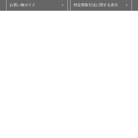
お買い物ガイド
特定商取引法に関する表示
ポイント・クーポンについて
個人情報保護方針
よくあるご質問
お問い合わせ
会員規約
コーポレートサイト
My Yupiteru
ity.クラブ
スペアパーツダイレクト
Copyright © Yupiteru Corporation. All Rights Reserved.