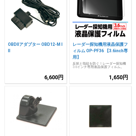
OBDIIアダプター OBD12-M I
レーダー探知機用液晶保護フ
II
ィルム OP-PF36 【3.6inch専
用】
反射と指紋を防ぐ！レーダー探知機
3.6インチ専用液晶保護フィルム。
6,600円
1,650円