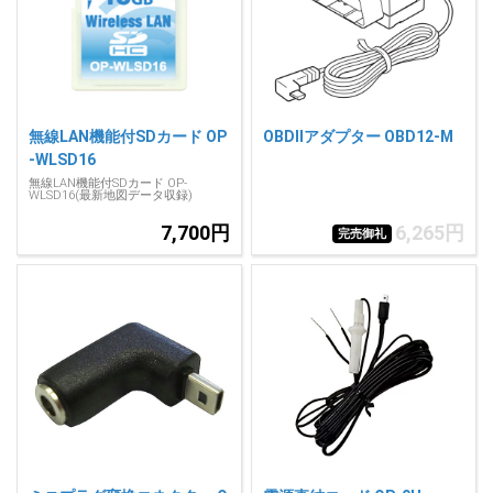
人気
カテゴリ
アウトレット
駐車監視機能 標準搭載
scroll
駐車監視セット
サポートカー用品
無線LAN機能付SDカード OP
OBDIIアダプター OBD12-M
大口注文はこちら
-WLSD16
無線LAN機能付SDカード OP-
WLSD16(最新地図データ収録)
7,700円
6,265円
完売御礼