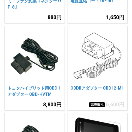
ミニプラグ変換コネクター O
電源直結コード OP-9U
P-8U
880円
1,650円
トヨタハイブリッド用OBDII
OBDIIアダプター OBD12-M I
アダプター OBD-HVTM
I
8,800円
6,600円
完売御礼