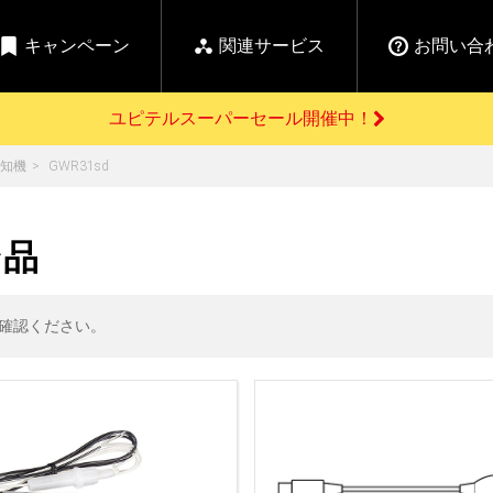
キャンペーン
関連サービス
お問い合
ユピテルスーパーセール開催中！
開催中のキャンペーン
知機
GWR31sd
よくあるご質問
新
お問い合わせ前のご確認はこちら
GPSデータ更新のお申込はこちら
セール告知
ン品
の商品を
Yupiteru
ーダー探知機を探す
【告知】水曜市は毎
ゴルフ商品を探す
純正スペアパ
週水曜開催！全品
ご購入頂けます
登録後すぐに使
ー探知機
ホームロボット
ゴ
5%OFFクーポンプレ
確認ください。
ゼント！
詳しくはこちら
Yupiteruメタバース
ruオリジナル
人気
カテゴリ
お役立ち情報・トピックス
ム一覧
バーチャルストア