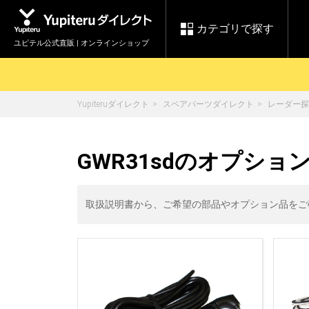
カテゴリで探す
ユピテル公式直販 | オンラインショップ
Yupiteruダイレクト
スペアパーツダイレクト
レーダー探
お買い物ガイド
ログインする
各種ご利用方法はこちら
製品登録や最新情報はこちら
セール
GWR31sdのオプショ
Yupiteruダイレクト
ドライブレコーダーを比較して探す
【8/17(月) 7:59ま
レ
で】ユピテルスーパ
会員価格やポイントを利用して
ドライブレコーダー
レーダ
ーセール開催
取扱説明書から、ご希望の部品やオプション品をご
詳しくはこちら
Yupite
スペアパーツ
ダイレクト
純正オプション品の
ご購入はこちら
アイテ