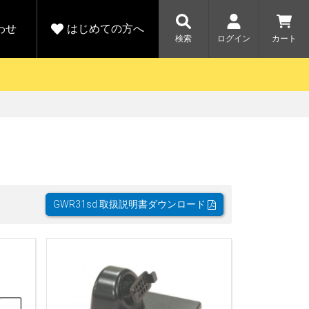
わせ
はじめての方へ
検索
ログイン
カート
さがす
お問い合わせ
規会員登録をする
各種お問い合わせはこちら
ユピテル公式サイトはこちら
キャンペーン
キャンペーン
ダイレクトに新規会員登録いただくと、
ーツを探す
人気モデル対象！乗
【毎日開催！】ア
りかえ応援サービス
トレットセール
える1000ポイントをプレゼント
ルフ
WEB限定モデル
開催中
GWR31sd 取扱説明書ダウンロード
詳しくはこちら
詳しくはこち
アウトレット
駐車監視機能 標準搭載
駐車監視セット
サポートカー用品
大口注文はこちら