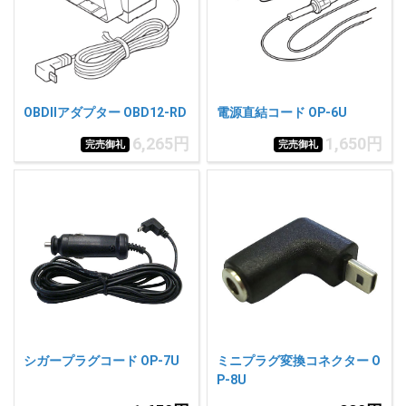
人気
カテゴリ
アウトレット
駐車監視機能 標準搭載
scroll
駐車監視セット
サポートカー用品
OBDIIアダプター OBD12-RD
電源直結コード OP-6U
大口注文はこちら
6,265円
1,650円
完売御礼
完売御礼
シガープラグコード OP-7U
ミニプラグ変換コネクター O
P-8U