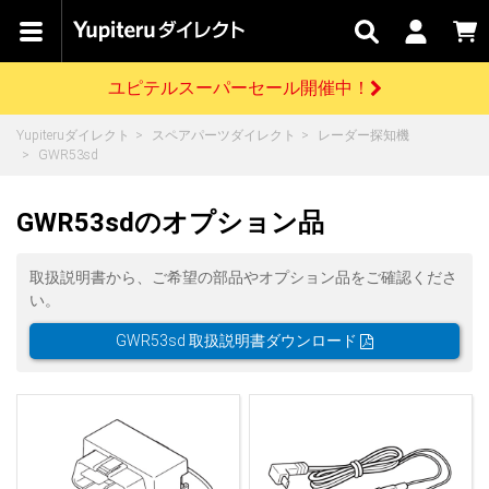
カテゴリで
キャン
関連
お問い
はじめての
探す
ペーン
サービス
合わせ
方へ
ユピテルスーパーセール開催中！
さがす
お買い物ガイド
開催中のキャンペーン
ログインする
Yupiteruダイレクト
スペアパーツダイレクト
レーダー探知機
各種ご利用方法はこちら
製品登録や最新情報はこちら
GWR53sd
ドライブレコーダーを比較して探す
レーダー探知機
Yupiteruダイレクトの商品を
セール
ドライブレコーダー
レーダー探知機
ホームロボット
会員価格やポイントを利用してご購入頂けます
GWR53sdのオプション品
よくあるご質問
【8/17(月) 7:59ま
で】ユピテルスーパ
ーセール開催
お問い合わせ前のご確認はこちら
GPSデータ更新のお申込はこちら
取扱説明書から、ご希望の部品やオプション品をご確認くださ
い。
詳しくはこちら
新規会員登録をする
GWR53sd 取扱説明書ダウンロード
お問い合わせ
ゴルフ
WEB限定モデル
scroll
Yupiteruダイレクトに新規会員登録いただくと、
各種お問い合わせはこちら
ユピテル公式サイトはこちら
登録後すぐに使える1000ポイントをプレゼント
純正オプション
お役立ち情報・トピックス
スペアパーツ
ダイレクト
アイテム一覧
バーチャルストア