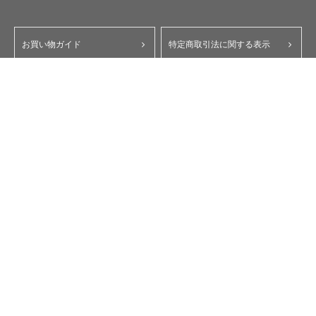
お買い物ガイド
特定商取引法に関する表示
ポイント・クーポンについて
個人情報保護方針
よくあるご質問
お問い合わせ
会員規約
コーポレートサイト
My Yupiteru
ity.クラブ
スペアパーツダイレクト