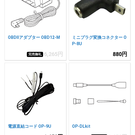
人気
カテゴリ
アウトレット
駐車監視機能 標準搭載
scroll
駐車監視セット
サポートカー用品
OBDIIアダプター OBD12-M
ミニプラグ変換コネクター O
大口注文はこちら
P-8U
6,265円
880円
完売御礼
電源直結コード OP-9U
OP-DLkit