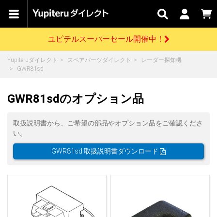
カテゴリで
キャン
関連
お問い
はじめての
探す
ペーン
サービス
合わせ
方へ
ユピテルスーパーセール開催中！
さがす
お買い物ガイド
開催中のキャンペーン
ログインする
Yupiteruダイレクト
スペアパーツダイレクト
レーダー探知機
各種ご利用方法はこちら
製品登録や最新情報はこちら
GWR81sd
ドライブレコーダーを比較して探す
レーダー探知機
Yupiteruダイレクトの商品を
セール
ドライブレコーダー
レーダー探知機
ホームロボット
会員価格やポイントを利用してご購入頂けます
GWR81sdのオプション品
よくあるご質問
【8/17(月) 7:59ま
で】ユピテルスーパ
ーセール開催
お問い合わせ前のご確認はこちら
GPSデータ更新のお申込はこちら
取扱説明書から、ご希望の部品やオプション品をご確認くださ
い。
詳しくはこちら
新規会員登録をする
GWR81sd 取扱説明書ダウンロード
お問い合わせ
ゴルフ
WEB限定モデル
scroll
Yupiteruダイレクトに新規会員登録いただくと、
各種お問い合わせはこちら
ユピテル公式サイトはこちら
登録後すぐに使える1000ポイントをプレゼント
純正オプション
お役立ち情報・トピックス
スペアパーツ
ダイレクト
アイテム一覧
バーチャルストア