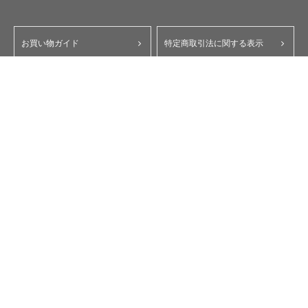
お買い物ガイド
特定商取引法に関する表示
ポイント・クーポンについて
個人情報保護方針
よくあるご質問
お問い合わせ
会員規約
コーポレートサイト
My Yupiteru
ity.クラブ
スペアパーツダイレクト