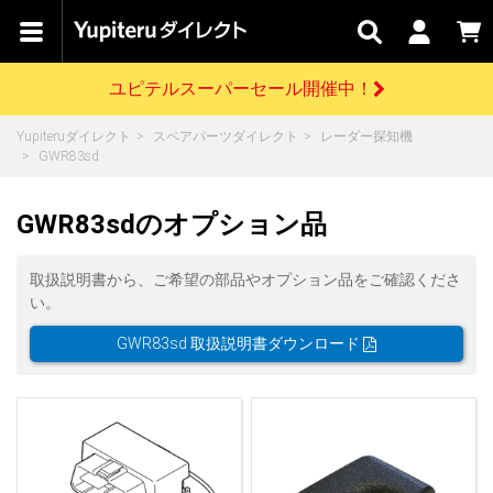
カテゴリで
キャン
関連
お問い
はじめての
探す
ペーン
サービス
合わせ
方へ
ユピテルスーパーセール開催中！
さがす
お買い物ガイド
開催中のキャンペーン
ログインする
Yupiteruダイレクト
スペアパーツダイレクト
レーダー探知機
各種ご利用方法はこちら
製品登録や最新情報はこちら
GWR83sd
ドライブレコーダーを比較して探す
レーダー探知機
Yupiteruダイレクトの商品を
セール
ドライブレコーダー
レーダー探知機
ホームロボット
会員価格やポイントを利用してご購入頂けます
GWR83sdのオプション品
よくあるご質問
【8/17(月) 7:59ま
で】ユピテルスーパ
ーセール開催
お問い合わせ前のご確認はこちら
GPSデータ更新のお申込はこちら
取扱説明書から、ご希望の部品やオプション品をご確認くださ
い。
詳しくはこちら
新規会員登録をする
GWR83sd 取扱説明書ダウンロード
お問い合わせ
ゴルフ
WEB限定モデル
scroll
Yupiteruダイレクトに新規会員登録いただくと、
各種お問い合わせはこちら
ユピテル公式サイトはこちら
登録後すぐに使える1000ポイントをプレゼント
純正オプション
お役立ち情報・トピックス
スペアパーツ
ダイレクト
アイテム一覧
バーチャルストア