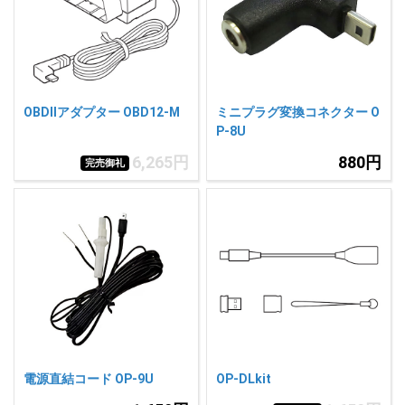
人気
カテゴリ
アウトレット
駐車監視機能 標準搭載
scroll
駐車監視セット
サポートカー用品
OBDIIアダプター OBD12-M
ミニプラグ変換コネクター O
大口注文はこちら
P-8U
6,265円
880円
完売御礼
電源直結コード OP-9U
OP-DLkit