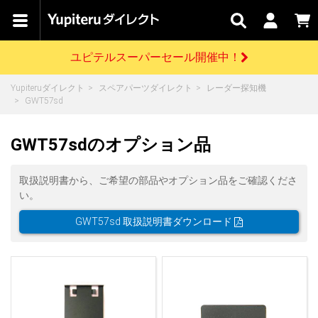
カテゴリで
キャン
関連
お問い
はじめての
探す
ペーン
サービス
合わせ
方へ
ユピテルスーパーセール開催中！
さがす
お買い物ガイド
開催中のキャンペーン
ログインする
Yupiteruダイレクト
スペアパーツダイレクト
レーダー探知機
各種ご利用方法はこちら
製品登録や最新情報はこちら
GWT57sd
ドライブレコーダーを比較して探す
レーダー探知機
Yupiteruダイレクトの商品を
セール
ドライブレコーダー
レーダー探知機
ホームロボット
会員価格やポイントを利用してご購入頂けます
GWT57sdのオプション品
よくあるご質問
【8/17(月) 7:59ま
で】ユピテルスーパ
ーセール開催
お問い合わせ前のご確認はこちら
GPSデータ更新のお申込はこちら
取扱説明書から、ご希望の部品やオプション品をご確認くださ
い。
詳しくはこちら
新規会員登録をする
GWT57sd 取扱説明書ダウンロード
お問い合わせ
ゴルフ
WEB限定モデル
scroll
Yupiteruダイレクトに新規会員登録いただくと、
各種お問い合わせはこちら
ユピテル公式サイトはこちら
登録後すぐに使える1000ポイントをプレゼント
純正オプション
お役立ち情報・トピックス
スペアパーツ
ダイレクト
アイテム一覧
バーチャルストア