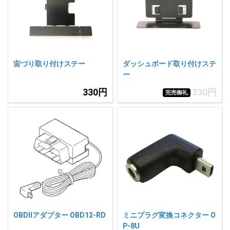
人気
カテゴリ
アウトレット
駐車監視機能 標準搭載
scroll
駐車監視セット
サポートカー用品
宙づり取り付けステー
ダッシュボード取り付けステ
大口注文はこちら
ー
330円
330円
完売御礼
OBDIIアダプター OBD12-RD
ミニプラグ変換コネクター O
P-8U