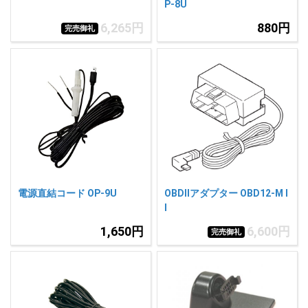
P-8U
6,265円
880円
完売御礼
電源直結コード OP-9U
OBDIIアダプター OBD12-M I
I
1,650円
6,600円
完売御礼