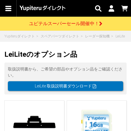
カテゴリで
キャン
関連
お問い
はじめての
探す
ペーン
サービス
合わせ
方へ
ユピテルスーパーセール開催中！
さがす
お買い物ガイド
開催中のキャンペーン
ログインする
Yupiteruダイレクト
スペアパーツダイレクト
レーダー探知機
LeiLite
各種ご利用方法はこちら
製品登録や最新情報はこちら
ドライブレコーダーを比較して探す
レーダー探知機
Yupiteruダイレクトの商品を
セール
ドライブレコーダー
レーダー探知機
ホームロボット
LeiLiteのオプション品
会員価格やポイントを利用してご購入頂けます
よくあるご質問
【8/17(月) 7:59ま
で】ユピテルスーパ
取扱説明書から、ご希望の部品やオプション品をご確認くださ
ーセール開催
お問い合わせ前のご確認はこちら
GPSデータ更新のお申込はこちら
い。
詳しくはこちら
新規会員登録をする
LeiLite 取扱説明書ダウンロード
お問い合わせ
ゴルフ
WEB限定モデル
scroll
Yupiteruダイレクトに新規会員登録いただくと、
各種お問い合わせはこちら
ユピテル公式サイトはこちら
登録後すぐに使える1000ポイントをプレゼント
純正オプション
お役立ち情報・トピックス
スペアパーツ
ダイレクト
アイテム一覧
バーチャルストア