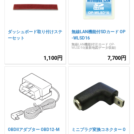
人気
カテゴリ
アウトレット
駐車監視機能 標準搭載
scroll
駐車監視セット
サポートカー用品
ダッシュボード取り付けステ
無線LAN機能付SDカード OP
ーセット
-WLSD16
大口注文はこちら
無線LAN機能付SDカード OP-
WLSD16(最新地図データ収録)
1,100円
7,700円
OBDIIアダプター OBD12-M
ミニプラグ変換コネクター O