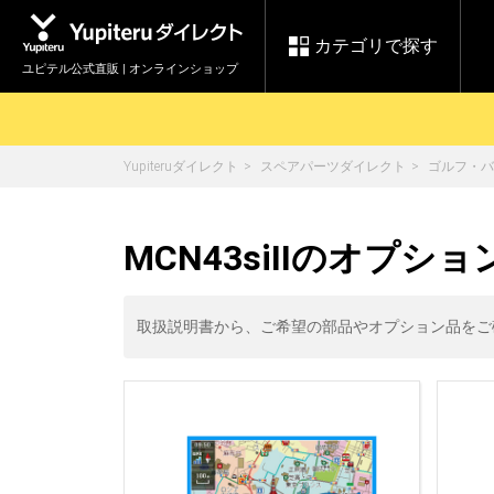
カテゴリで探す
ユピテル公式直販 | オンラインショップ
Yupiteruダイレクト
スペアパーツダイレクト
ゴルフ・バ
お買い物ガイド
ログインする
各種ご利用方法はこちら
製品登録や最新情報はこちら
セール
MCN43siIIのオプショ
Yupiteruダイレクト
ドライブレコーダーを比較して探す
【8/17(月) 7:59ま
レ
で】ユピテルスーパ
会員価格やポイントを利用して
ドライブレコーダー
レーダ
ーセール開催
取扱説明書から、ご希望の部品やオプション品をご
詳しくはこちら
Yupite
スペアパーツ
ダイレクト
純正オプション品の
ご購入はこちら
アイテ