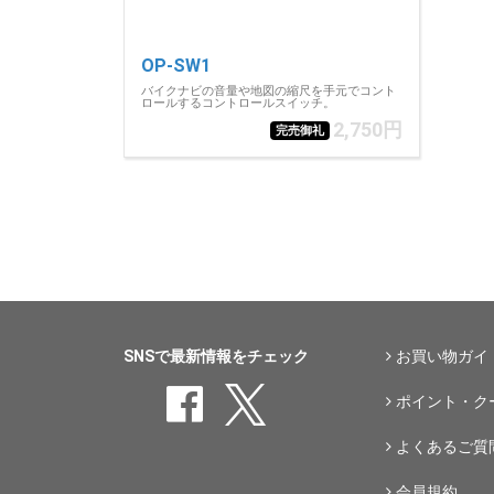
OP-SW1
バイクナビの音量や地図の縮尺を手元でコント
ロールするコントロールスイッチ。
2,750円
完売御礼
SNSで最新情報をチェック
お買い物ガイ
ポイント・ク
よくあるご質
会員規約