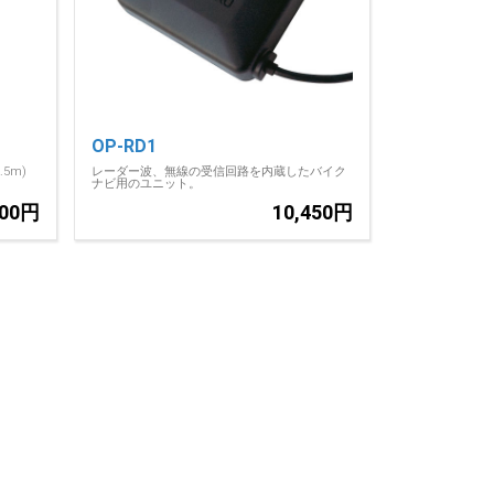
OP-RD1
5m)
レーダー波、無線の受信回路を内蔵したバイク
ナビ用のユニット。
300円
10,450円