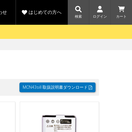
わせ
はじめての方へ
検索
ログイン
カート
さがす
お問い合わせ
規会員登録をする
各種お問い合わせはこちら
ユピテル公式サイトはこちら
キャンペーン
キャンペーン
ダイレクトに新規会員登録いただくと、
ーツを探す
人気モデル対象！乗
【毎日開催！】ア
りかえ応援サービス
トレットセール
える1000ポイントをプレゼント
ルフ
WEB限定モデル
開催中
MCN43siII 取扱説明書ダウンロード
詳しくはこちら
詳しくはこち
アウトレット
駐車監視機能 標準搭載
駐車監視セット
サポートカー用品
大口注文はこちら