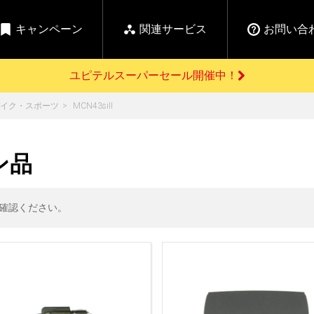
キャンペーン
関連サービス
お問い合
ユピテルスーパーセール開催中！
開催中のキャンペーン
イク・スポーツ
MCN43siII
よくあるご質問
新
お問い合わせ前のご確認はこちら
GPSデータ更新のお申込はこちら
セール告知
ン品
の商品を
Yupiteru
ーダー探知機を探す
【告知】水曜市は毎
ゴルフ商品を探す
純正スペアパ
週水曜開催！全品
ご購入頂けます
登録後すぐに使
ー探知機
ホームロボット
ゴ
5%OFFクーポンプレ
確認ください。
ゼント！
詳しくはこちら
Yupiteruメタバース
ruオリジナル
人気
カテゴリ
お役立ち情報・トピックス
ム一覧
バーチャルストア