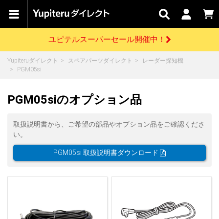
カテゴリで
キャン
関連
お問い
はじめての
探す
ペーン
サービス
合わせ
方へ
ユピテルスーパーセール開催中！
さがす
お買い物ガイド
開催中のキャンペーン
ログインする
Yupiteruダイレクト
スペアパーツダイレクト
レーダー探知機
各種ご利用方法はこちら
製品登録や最新情報はこちら
PGM05si
ドライブレコーダーを比較して探す
レーダー探知機
Yupiteruダイレクトの商品を
セール
ドライブレコーダー
レーダー探知機
ホームロボット
会員価格やポイントを利用してご購入頂けます
PGM05siのオプション品
よくあるご質問
【8/17(月) 7:59ま
で】ユピテルスーパ
ーセール開催
お問い合わせ前のご確認はこちら
GPSデータ更新のお申込はこちら
取扱説明書から、ご希望の部品やオプション品をご確認くださ
い。
詳しくはこちら
新規会員登録をする
PGM05si 取扱説明書ダウンロード
お問い合わせ
ゴルフ
WEB限定モデル
scroll
Yupiteruダイレクトに新規会員登録いただくと、
各種お問い合わせはこちら
ユピテル公式サイトはこちら
登録後すぐに使える1000ポイントをプレゼント
純正オプション
お役立ち情報・トピックス
スペアパーツ
ダイレクト
アイテム一覧
バーチャルストア