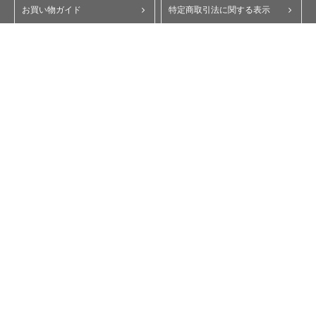
お買い物ガイド
特定商取引法に関する表示
ポイント・クーポンについて
個人情報保護方針
よくあるご質問
お問い合わせ
会員規約
コーポレートサイト
My Yupiteru
ity.クラブ
スペアパーツダイレクト
Copyright © Yupiteru Corporation. All Rights Reserved.