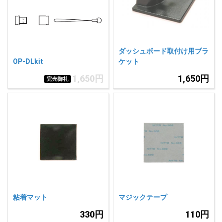
人気
カテゴリ
アウトレット
駐車監視機能 標準搭載
scroll
駐車監視セット
サポートカー用品
ダッシュボード取付け用ブラ
OP-DLkit
ケット
大口注文はこちら
1,650円
1,650円
完売御礼
粘着マット
マジックテープ
330円
110円