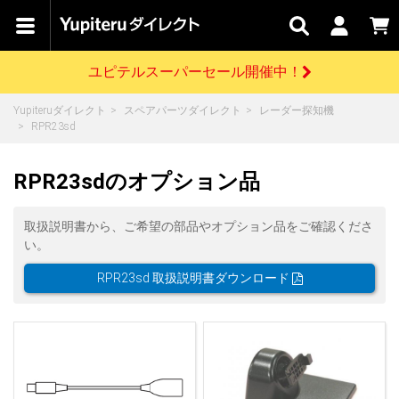
カテゴリで
キャン
関連
お問い
はじめての
探す
ペーン
サービス
合わせ
方へ
ユピテルスーパーセール開催中！
さがす
お買い物ガイド
開催中のキャンペーン
ログインする
Yupiteruダイレクト
スペアパーツダイレクト
レーダー探知機
各種ご利用方法はこちら
製品登録や最新情報はこちら
RPR23sd
ドライブレコーダーを比較して探す
レーダー探知機
Yupiteruダイレクトの商品を
セール
ドライブレコーダー
レーダー探知機
ホームロボット
会員価格やポイントを利用してご購入頂けます
RPR23sdのオプション品
よくあるご質問
【8/17(月) 7:59ま
で】ユピテルスーパ
ーセール開催
お問い合わせ前のご確認はこちら
GPSデータ更新のお申込はこちら
取扱説明書から、ご希望の部品やオプション品をご確認くださ
い。
詳しくはこちら
新規会員登録をする
RPR23sd 取扱説明書ダウンロード
お問い合わせ
ゴルフ
WEB限定モデル
scroll
Yupiteruダイレクトに新規会員登録いただくと、
各種お問い合わせはこちら
ユピテル公式サイトはこちら
登録後すぐに使える1000ポイントをプレゼント
純正オプション
お役立ち情報・トピックス
スペアパーツ
ダイレクト
アイテム一覧
バーチャルストア