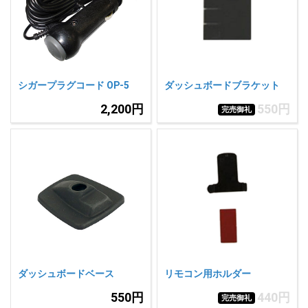
人気
カテゴリ
アウトレット
駐車監視機能 標準搭載
scroll
駐車監視セット
サポートカー用品
シガープラグコード OP-5
ダッシュボードブラケット
大口注文はこちら
2,200円
550円
完売御礼
ダッシュボードベース
リモコン用ホルダー
550円
440円
完売御礼