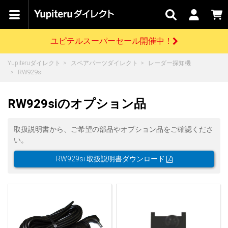
カテゴリで
キャン
関連
お問い
はじめての
探す
ペーン
サービス
合わせ
方へ
ユピテルスーパーセール開催中！
さがす
お買い物ガイド
開催中のキャンペーン
ログインする
Yupiteruダイレクト
スペアパーツダイレクト
レーダー探知機
各種ご利用方法はこちら
製品登録や最新情報はこちら
RW929si
ドライブレコーダーを比較して探す
レーダー探知機
Yupiteruダイレクトの商品を
セール
ドライブレコーダー
レーダー探知機
ホームロボット
会員価格やポイントを利用してご購入頂けます
RW929siのオプション品
よくあるご質問
【8/17(月) 7:59ま
で】ユピテルスーパ
ーセール開催
お問い合わせ前のご確認はこちら
GPSデータ更新のお申込はこちら
取扱説明書から、ご希望の部品やオプション品をご確認くださ
い。
詳しくはこちら
新規会員登録をする
RW929si 取扱説明書ダウンロード
お問い合わせ
ゴルフ
WEB限定モデル
scroll
Yupiteruダイレクトに新規会員登録いただくと、
各種お問い合わせはこちら
ユピテル公式サイトはこちら
登録後すぐに使える1000ポイントをプレゼント
純正オプション
お役立ち情報・トピックス
スペアパーツ
ダイレクト
アイテム一覧
バーチャルストア