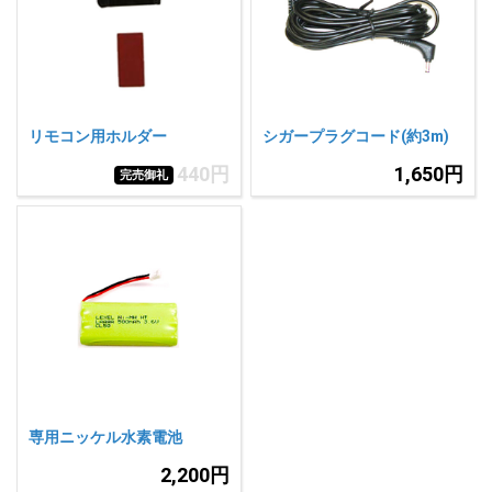
人気
カテゴリ
アウトレット
駐車監視機能 標準搭載
scroll
駐車監視セット
サポートカー用品
リモコン用ホルダー
シガープラグコード(約3m)
大口注文はこちら
440円
1,650円
完売御礼
専用ニッケル水素電池
2,200円