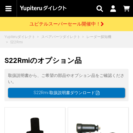
カテゴリで
キャン
関連
お問い
はじめての
探す
ペーン
サービス
合わせ
方へ
ユピテルスーパーセール開催中！
さがす
お買い物ガイド
開催中のキャンペーン
ログインする
Yupiteruダイレクト
スペアパーツダイレクト
レーダー探知機
各種ご利用方法はこちら
製品登録や最新情報はこちら
S22Rmi
ドライブレコーダーを比較して探す
レーダー探知機
Yupiteruダイレクトの商品を
セール
ドライブレコーダー
レーダー探知機
ホームロボット
会員価格やポイントを利用してご購入頂けます
S22Rmiのオプション品
よくあるご質問
【8/17(月) 7:59ま
で】ユピテルスーパ
ーセール開催
お問い合わせ前のご確認はこちら
GPSデータ更新のお申込はこちら
取扱説明書から、ご希望の部品やオプション品をご確認くださ
い。
詳しくはこちら
新規会員登録をする
S22Rmi 取扱説明書ダウンロード
お問い合わせ
ゴルフ
WEB限定モデル
scroll
Yupiteruダイレクトに新規会員登録いただくと、
各種お問い合わせはこちら
ユピテル公式サイトはこちら
登録後すぐに使える1000ポイントをプレゼント
純正オプション
お役立ち情報・トピックス
スペアパーツ
ダイレクト
アイテム一覧
バーチャルストア