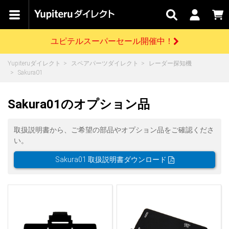
カテゴリで
キャン
関連
お問い
はじめての
探す
ペーン
サービス
合わせ
方へ
ユピテルスーパーセール開催中！
さがす
お買い物ガイド
開催中のキャンペーン
ログインする
Yupiteruダイレクト
スペアパーツダイレクト
レーダー探知機
各種ご利用方法はこちら
製品登録や最新情報はこちら
Sakura01
ドライブレコーダーを比較して探す
レーダー探知機
Yupiteruダイレクトの商品を
セール
ドライブレコーダー
レーダー探知機
ホームロボット
会員価格やポイントを利用してご購入頂けます
Sakura01のオプション品
よくあるご質問
【8/17(月) 7:59ま
で】ユピテルスーパ
ーセール開催
お問い合わせ前のご確認はこちら
GPSデータ更新のお申込はこちら
取扱説明書から、ご希望の部品やオプション品をご確認くださ
い。
詳しくはこちら
新規会員登録をする
Sakura01 取扱説明書ダウンロード
お問い合わせ
ゴルフ
WEB限定モデル
scroll
Yupiteruダイレクトに新規会員登録いただくと、
各種お問い合わせはこちら
ユピテル公式サイトはこちら
登録後すぐに使える1000ポイントをプレゼント
純正オプション
お役立ち情報・トピックス
スペアパーツ
ダイレクト
アイテム一覧
バーチャルストア