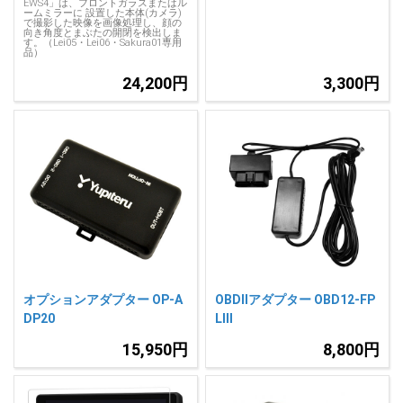
EWS4」は、フロントガラスまたはル
ームミラーに 設置した本体(カメラ)
で撮影した映像を画像処理し、顔の
向き角度とまぶたの開閉を検出しま
す。（Lei05・Lei06・Sakura01専用
品）
24,200円
3,300円
オプションアダプター OP-A
OBDIIアダプター OBD12-FP
DP20
LIII
15,950円
8,800円