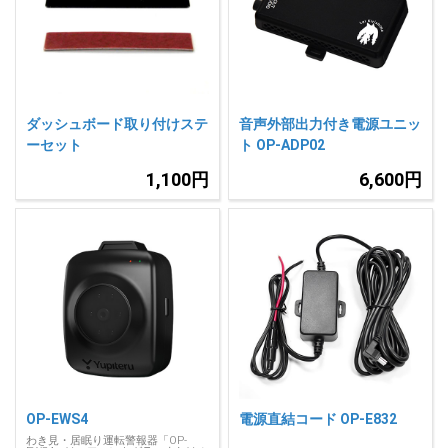
人気
カテゴリ
アウトレット
駐車監視機能 標準搭載
scroll
駐車監視セット
サポートカー用品
ダッシュボード取り付けステ
音声外部出力付き電源ユニッ
大口注文はこちら
ーセット
ト OP-ADP02
1,100円
6,600円
OP-EWS4
電源直結コード OP-E832
わき見・居眠り運転警報器「OP-