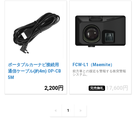
ポータブルカーナビ接続用
FCW-L1（Maemite）
通信ケーブル(約4m) OP-CB
前方車との接近を警報する衝突警報
システム。
5M
2,200円
17,600円
完売御礼
1