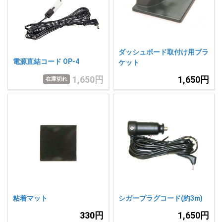
人気
カテゴリ
アウトレット
駐車監視機能 標準搭載
scroll
駐車監視セット
サポートカー用品
ダッシュボード取付け用ブラ
電源直結コード OP-4
ケット
大口注文はこちら
1,650円
1,650円
在庫切れ
粘着マット
シガープラグコード(約3m)
330円
1,650円