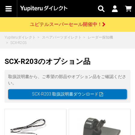
カテゴリで
キャン
関連
お問い
はじめての
探す
ペーン
サービス
合わせ
方へ
ユピテルスーパーセール開催中！
さがす
お買い物ガイド
開催中のキャンペーン
ログインする
Yupiteruダイレクト
スペアパーツダイレクト
レーダー探知機
各種ご利用方法はこちら
製品登録や最新情報はこちら
SCX-R203
ドライブレコーダーを比較して探す
レーダー探知機
Yupiteruダイレクトの商品を
セール
ドライブレコーダー
レーダー探知機
ホームロボット
会員価格やポイントを利用してご購入頂けます
SCX-R203のオプション品
よくあるご質問
【8/17(月) 7:59ま
で】ユピテルスーパ
ーセール開催
お問い合わせ前のご確認はこちら
GPSデータ更新のお申込はこちら
取扱説明書から、ご希望の部品やオプション品をご確認くださ
い。
詳しくはこちら
新規会員登録をする
SCX-R203 取扱説明書ダウンロード
お問い合わせ
ゴルフ
WEB限定モデル
scroll
Yupiteruダイレクトに新規会員登録いただくと、
各種お問い合わせはこちら
ユピテル公式サイトはこちら
登録後すぐに使える1000ポイントをプレゼント
純正オプション
お役立ち情報・トピックス
スペアパーツ
ダイレクト
アイテム一覧
バーチャルストア