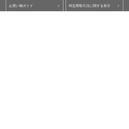
お買い物ガイド
特定商取引法に関する表示
ポイント・クーポンについて
個人情報保護方針
よくあるご質問
お問い合わせ
会員規約
コーポレートサイト
My Yupiteru
ity.クラブ
スペアパーツダイレクト