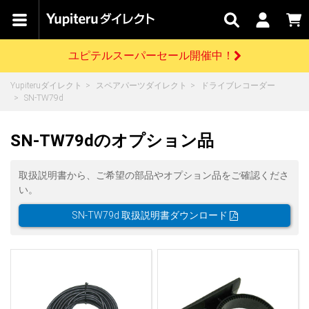
カテゴリで
キャン
関連
お問い
はじめての
探す
ペーン
サービス
合わせ
方へ
ユピテルスーパーセール開催中！
さがす
お買い物ガイド
開催中のキャンペーン
ログインする
Yupiteruダイレクト
スペアパーツダイレクト
ドライブレコーダー
各種ご利用方法はこちら
製品登録や最新情報はこちら
SN-TW79d
ドライブレコーダーを比較して探す
レーダー探知機
Yupiteruダイレクトの商品を
セール
ドライブレコーダー
レーダー探知機
ホームロボット
会員価格やポイントを利用してご購入頂けます
SN-TW79dのオプション品
よくあるご質問
【8/17(月) 7:59ま
で】ユピテルスーパ
ーセール開催
お問い合わせ前のご確認はこちら
GPSデータ更新のお申込はこちら
取扱説明書から、ご希望の部品やオプション品をご確認くださ
い。
詳しくはこちら
新規会員登録をする
SN-TW79d 取扱説明書ダウンロード
お問い合わせ
ゴルフ
WEB限定モデル
scroll
Yupiteruダイレクトに新規会員登録いただくと、
各種お問い合わせはこちら
ユピテル公式サイトはこちら
登録後すぐに使える1000ポイントをプレゼント
純正オプション
お役立ち情報・トピックス
スペアパーツ
ダイレクト
アイテム一覧
バーチャルストア