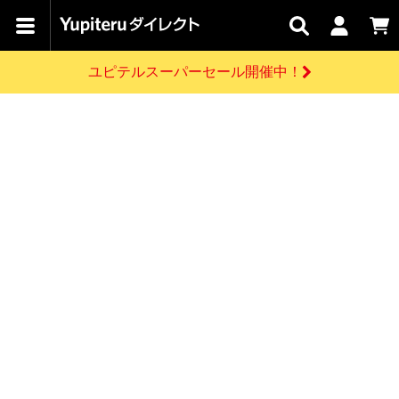
カテゴリで
キャン
関連
お問い
はじめての
探す
ペーン
サービス
合わせ
方へ
ユピテルスーパーセール開催中！
さがす
お買い物ガイド
開催中のキャンペーン
ログインする
各種ご利用方法はこちら
製品登録や最新情報はこちら
ドライブレコーダーを比較して探す
レーダー探知機
Yupiteruダイレクトの商品を
セール
ドライブレコーダー
レーダー探知機
ホームロボット
会員価格やポイントを利用してご購入頂けます
よくあるご質問
【8/17(月) 7:59ま
で】ユピテルスーパ
お問い合わせ前のご確認はこちら
ーセール開催
GPSデータ更新のお申込はこちら
新規会員登録をする
詳しくはこちら
お問い合わせ
ゴルフ
WEB限定モデル
scroll
Yupiteruダイレクトに新規会員登録いただくと、
各種お問い合わせはこちら
ユピテル公式サイトはこちら
登録後すぐに使える1000ポイントをプレゼント
純正オプション
お役立ち情報・トピックス
スペアパーツ
ダイレクト
アイテム一覧
バーチャルストア