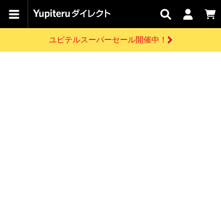
カテゴリで
キャン
関連
お問い
はじめての
探す
ペーン
サービス
合わせ
方へ
ユピテルスーパーセール開催中！
さがす
お買い物ガイド
開催中のキャンペーン
ログインする
各種ご利用方法はこちら
製品登録や最新情報はこちら
ドライブレコーダーを比較して探す
レーダー探知機
Yupiteruダイレクトの商品を
セール
ドライブレコーダー
レーダー探知機
ホームロボット
会員価格やポイントを利用してご購入頂けます
よくあるご質問
【8/17(月) 7:59ま
で】ユピテルスーパ
お問い合わせ前のご確認はこちら
ーセール開催
GPSデータ更新のお申込はこちら
新規会員登録をする
詳しくはこちら
お問い合わせ
ゴルフ
WEB限定モデル
scroll
Yupiteruダイレクトに新規会員登録いただくと、
各種お問い合わせはこちら
ユピテル公式サイトはこちら
登録後すぐに使える1000ポイントをプレゼント
純正オプション
お役立ち情報・トピックス
スペアパーツ
ダイレクト
アイテム一覧
バーチャルストア