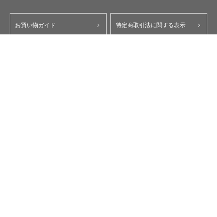
お買い物ガイド
特定商取引法に関する表示
ポイント・クーポンについて
個人情報保護方針
よくあるご質問
お問い合わせ
会員規約
コーポレートサイト
My Yupiteru
ity.クラブ
スペアパーツダイレクト