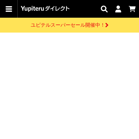
カテゴリで
キャン
関連
お問い
はじめての
探す
ペーン
サービス
合わせ
方へ
ユピテルスーパーセール開催中！
さがす
お買い物ガイド
開催中のキャンペーン
ログインする
各種ご利用方法はこちら
製品登録や最新情報はこちら
ドライブレコーダーを比較して探す
レーダー探知機
Yupiteruダイレクトの商品を
セール
ドライブレコーダー
レーダー探知機
ホームロボット
会員価格やポイントを利用してご購入頂けます
よくあるご質問
【8/17(月) 7:59ま
で】ユピテルスーパ
お問い合わせ前のご確認はこちら
ーセール開催
GPSデータ更新のお申込はこちら
新規会員登録をする
詳しくはこちら
お問い合わせ
ゴルフ
WEB限定モデル
scroll
Yupiteruダイレクトに新規会員登録いただくと、
各種お問い合わせはこちら
ユピテル公式サイトはこちら
登録後すぐに使える1000ポイントをプレゼント
純正オプション
お役立ち情報・トピックス
スペアパーツ
ダイレクト
アイテム一覧
バーチャルストア