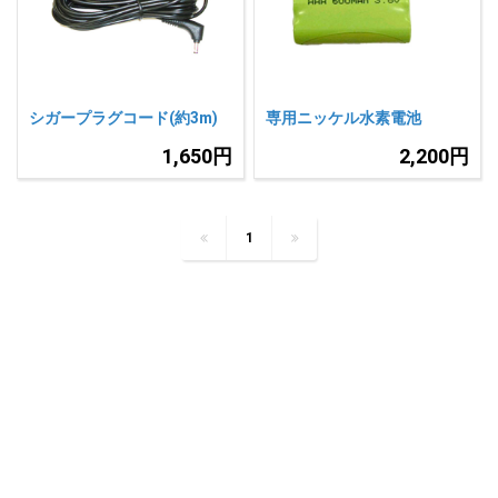
人気
カテゴリ
アウトレット
駐車監視機能 標準搭載
scroll
駐車監視セット
サポートカー用品
シガープラグコード(約3m)
専用ニッケル水素電池
大口注文はこちら
1,650円
2,200円
1