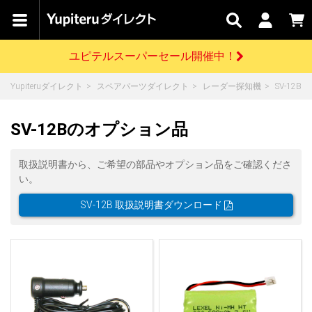
カテゴリで
キャン
関連
お問い
はじめての
探す
ペーン
サービス
合わせ
方へ
ユピテルスーパーセール開催中！
さがす
お買い物ガイド
開催中のキャンペーン
ログインする
Yupiteruダイレクト
スペアパーツダイレクト
レーダー探知機
SV-12B
各種ご利用方法はこちら
製品登録や最新情報はこちら
ドライブレコーダーを比較して探す
レーダー探知機
Yupiteruダイレクトの商品を
セール
ドライブレコーダー
レーダー探知機
ホームロボット
SV-12Bのオプション品
会員価格やポイントを利用してご購入頂けます
よくあるご質問
【8/17(月) 7:59ま
で】ユピテルスーパ
取扱説明書から、ご希望の部品やオプション品をご確認くださ
ーセール開催
お問い合わせ前のご確認はこちら
GPSデータ更新のお申込はこちら
い。
詳しくはこちら
新規会員登録をする
SV-12B 取扱説明書ダウンロード
お問い合わせ
ゴルフ
WEB限定モデル
scroll
Yupiteruダイレクトに新規会員登録いただくと、
各種お問い合わせはこちら
ユピテル公式サイトはこちら
登録後すぐに使える1000ポイントをプレゼント
純正オプション
お役立ち情報・トピックス
スペアパーツ
ダイレクト
アイテム一覧
バーチャルストア