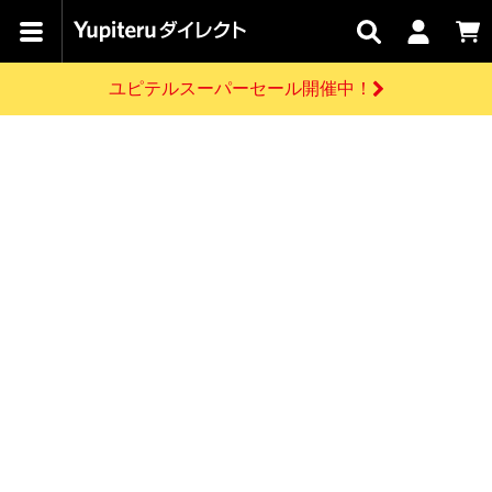
カテゴリで
キャン
関連
お問い
はじめての
探す
ペーン
サービス
合わせ
方へ
ユピテルスーパーセール開催中！
さがす
お買い物ガイド
開催中のキャンペーン
ログインする
各種ご利用方法はこちら
製品登録や最新情報はこちら
ドライブレコーダーを比較して探す
レーダー探知機
Yupiteruダイレクトの商品を
セール
ドライブレコーダー
レーダー探知機
ホームロボット
会員価格やポイントを利用してご購入頂けます
よくあるご質問
【8/17(月) 7:59ま
で】ユピテルスーパ
お問い合わせ前のご確認はこちら
ーセール開催
GPSデータ更新のお申込はこちら
新規会員登録をする
詳しくはこちら
お問い合わせ
ゴルフ
WEB限定モデル
scroll
Yupiteruダイレクトに新規会員登録いただくと、
各種お問い合わせはこちら
ユピテル公式サイトはこちら
登録後すぐに使える1000ポイントをプレゼント
純正オプション
お役立ち情報・トピックス
スペアパーツ
ダイレクト
アイテム一覧
バーチャルストア