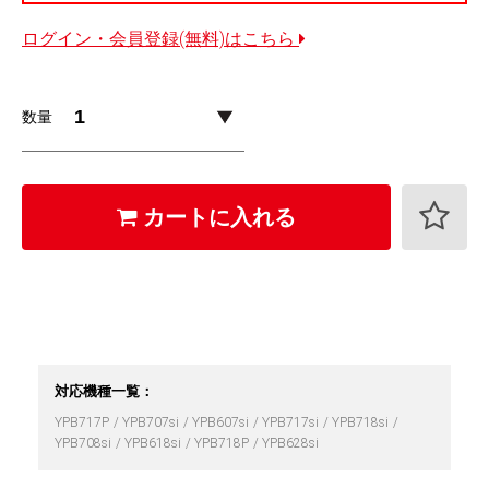
ログイン・会員登録(無料)はこちら
数量
カートに入れる
対応機種一覧：
YPB717P
YPB707si
YPB607si
YPB717si
YPB718si
YPB708si
YPB618si
YPB718P
YPB628si