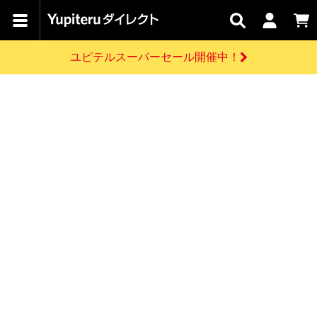
カテゴリで
キャン
関連
お問い
はじめての
探す
ペーン
サービス
合わせ
方へ
ユピテルスーパーセール開催中！
さがす
お買い物ガイド
開催中のキャンペーン
ログインする
各種ご利用方法はこちら
製品登録や最新情報はこちら
ドライブレコーダーを比較して探す
レーダー探知機
Yupiteruダイレクトの商品を
セール
ドライブレコーダー
レーダー探知機
ホームロボット
会員価格やポイントを利用してご購入頂けます
よくあるご質問
【8/17(月) 7:59ま
で】ユピテルスーパ
お問い合わせ前のご確認はこちら
ーセール開催
GPSデータ更新のお申込はこちら
新規会員登録をする
詳しくはこちら
お問い合わせ
ゴルフ
WEB限定モデル
scroll
Yupiteruダイレクトに新規会員登録いただくと、
各種お問い合わせはこちら
ユピテル公式サイトはこちら
登録後すぐに使える1000ポイントをプレゼント
純正オプション
お役立ち情報・トピックス
スペアパーツ
ダイレクト
アイテム一覧
バーチャルストア