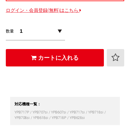
ログイン・会員登録(無料)はこちら
数量
カートに入れる
対応機種一覧：
YPB717P
YPB707si
YPB607si
YPB717si
YPB718si
YPB708si
YPB618si
YPB718P
YPB628si