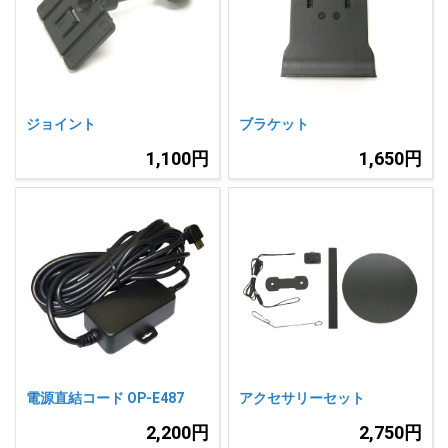
人気
カテゴリ
アウトレット
駐車監視機能 標準搭載
scroll
駐車監視セット
サポートカー用品
ジョイント
ブラケット
大口注文はこちら
1,100円
1,650円
電源直結コード OP-E487
アクセサリーセット
2,200円
2,750円