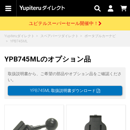
カテゴリで
キャン
関連
お問い
はじめての
探す
ペーン
サービス
合わせ
方へ
ユピテルスーパーセール開催中！
さがす
お買い物ガイド
開催中のキャンペーン
ログインする
Yupiteruダイレクト
スペアパーツダイレクト
ポータブルカーナビ
各種ご利用方法はこちら
製品登録や最新情報はこちら
YPB745ML
ドライブレコーダーを比較して探す
レーダー探知機
Yupiteruダイレクトの商品を
セール
ドライブレコーダー
レーダー探知機
ホームロボット
会員価格やポイントを利用してご購入頂けます
YPB745MLのオプション品
よくあるご質問
【8/17(月) 7:59ま
で】ユピテルスーパ
ーセール開催
お問い合わせ前のご確認はこちら
GPSデータ更新のお申込はこちら
取扱説明書から、ご希望の部品やオプション品をご確認くださ
い。
詳しくはこちら
新規会員登録をする
YPB745ML 取扱説明書ダウンロード
お問い合わせ
ゴルフ
WEB限定モデル
scroll
Yupiteruダイレクトに新規会員登録いただくと、
各種お問い合わせはこちら
ユピテル公式サイトはこちら
登録後すぐに使える1000ポイントをプレゼント
純正オプション
お役立ち情報・トピックス
スペアパーツ
ダイレクト
アイテム一覧
バーチャルストア