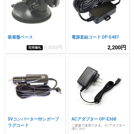
人気
カテゴリ
アウトレット
駐車監視機能 標準搭載
scroll
駐車監視セット
サポートカー用品
吸着盤ベース
電源直結コード OP-E487
大口注文はこちら
3,850円
2,200円
完売御礼
5Vコンバーター付シガープ
ACアダプター OP-E368
ラグコード
ご家庭で使用できる、ACアダプター
(約1.5m)