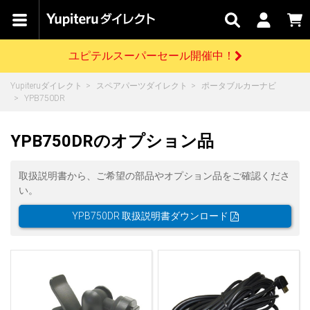
カテゴリで
キャン
関連
お問い
はじめての
探す
ペーン
サービス
合わせ
方へ
ユピテルスーパーセール開催中！
さがす
お買い物ガイド
開催中のキャンペーン
ログインする
Yupiteruダイレクト
スペアパーツダイレクト
ポータブルカーナビ
各種ご利用方法はこちら
製品登録や最新情報はこちら
YPB750DR
ドライブレコーダーを比較して探す
レーダー探知機
Yupiteruダイレクトの商品を
セール
ドライブレコーダー
レーダー探知機
ホームロボット
会員価格やポイントを利用してご購入頂けます
YPB750DRのオプション品
よくあるご質問
【8/17(月) 7:59ま
で】ユピテルスーパ
ーセール開催
お問い合わせ前のご確認はこちら
GPSデータ更新のお申込はこちら
取扱説明書から、ご希望の部品やオプション品をご確認くださ
い。
詳しくはこちら
新規会員登録をする
YPB750DR 取扱説明書ダウンロード
お問い合わせ
ゴルフ
WEB限定モデル
scroll
Yupiteruダイレクトに新規会員登録いただくと、
各種お問い合わせはこちら
ユピテル公式サイトはこちら
登録後すぐに使える1000ポイントをプレゼント
純正オプション
お役立ち情報・トピックス
スペアパーツ
ダイレクト
アイテム一覧
バーチャルストア