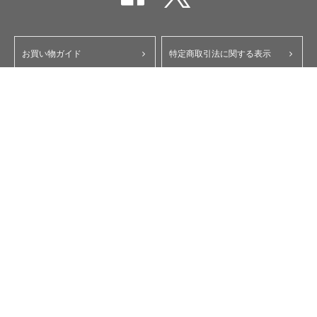
お買い物ガイド
特定商取引法に関する表示
ポイント・クーポンについて
個人情報保護方針
よくあるご質問
お問い合わせ
会員規約
コーポレートサイト
My Yupiteru
ity.クラブ
スペアパーツダイレクト