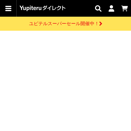
カテゴリで
キャン
関連
お問い
はじめての
探す
ペーン
サービス
合わせ
方へ
ユピテルスーパーセール開催中！
さがす
お買い物ガイド
開催中のキャンペーン
ログインする
各種ご利用方法はこちら
製品登録や最新情報はこちら
ドライブレコーダーを比較して探す
レーダー探知機
Yupiteruダイレクトの商品を
セール
ドライブレコーダー
レーダー探知機
ホームロボット
会員価格やポイントを利用してご購入頂けます
よくあるご質問
【8/17(月) 7:59ま
で】ユピテルスーパ
お問い合わせ前のご確認はこちら
ーセール開催
GPSデータ更新のお申込はこちら
新規会員登録をする
詳しくはこちら
お問い合わせ
ゴルフ
WEB限定モデル
scroll
Yupiteruダイレクトに新規会員登録いただくと、
各種お問い合わせはこちら
ユピテル公式サイトはこちら
登録後すぐに使える1000ポイントをプレゼント
純正オプション
お役立ち情報・トピックス
スペアパーツ
ダイレクト
アイテム一覧
バーチャルストア