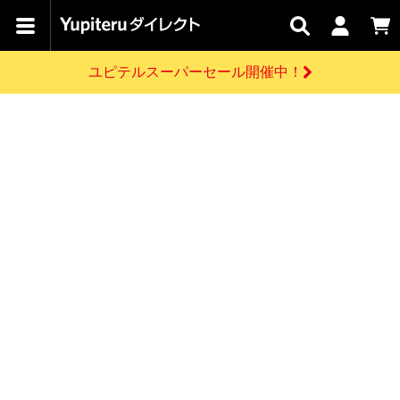
カテゴリで
キャン
関連
お問い
はじめての
探す
ペーン
サービス
合わせ
方へ
ユピテルスーパーセール開催中！
さがす
お買い物ガイド
開催中のキャンペーン
ログインする
各種ご利用方法はこちら
製品登録や最新情報はこちら
ドライブレコーダーを比較して探す
レーダー探知機
Yupiteruダイレクトの商品を
セール
ドライブレコーダー
レーダー探知機
ホームロボット
会員価格やポイントを利用してご購入頂けます
よくあるご質問
【8/17(月) 7:59ま
で】ユピテルスーパ
お問い合わせ前のご確認はこちら
ーセール開催
GPSデータ更新のお申込はこちら
新規会員登録をする
詳しくはこちら
お問い合わせ
ゴルフ
WEB限定モデル
scroll
Yupiteruダイレクトに新規会員登録いただくと、
各種お問い合わせはこちら
ユピテル公式サイトはこちら
登録後すぐに使える1000ポイントをプレゼント
純正オプション
お役立ち情報・トピックス
スペアパーツ
ダイレクト
アイテム一覧
バーチャルストア